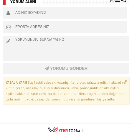
YORUM ALANI
Yorum Yok
YORUMU GÖNDER
YASAL UYARI!
Suç teşkil edecek, yasadışı, tehditkar, rahatsız edici, hakaret ve
küfür içeren, aşağılayıcı, küçük düşürücü, kaba, pornografik, ahlaka aykırı,
kişilik haklarına zarar verici ya da benzeri niteliklerde içeriklerden doğan her
türlü mali, hukuki, cezai, idari sorumluluk içeriği gönderen kişiye aittir.