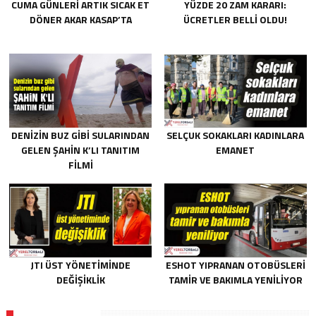
CUMA GÜNLERI ARTIK SICAK ET
YÜZDE 20 ZAM KARARI:
DÖNER AKAR KASAP’TA
ÜCRETLER BELLI OLDU!
DENIZIN BUZ GIBI SULARINDAN
SELÇUK SOKAKLARI KADINLARA
GELEN ŞAHIN K’LI TANITIM
EMANET
FILMI
JTI ÜST YÖNETIMINDE
ESHOT YIPRANAN OTOBÜSLERI
DEĞIŞIKLIK
TAMIR VE BAKIMLA YENILIYOR