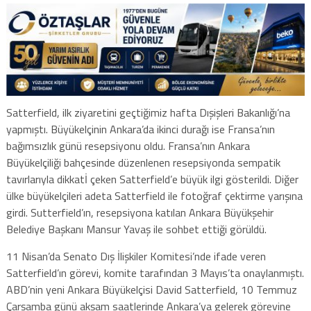
Satterfield, ilk ziyaretini geçtiğimiz hafta Dışişleri Bakanlığı’na
yapmıştı. Büyükelçinin Ankara’da ikinci durağı ise Fransa’nın
bağımsızlık günü resepsiyonu oldu. Fransa’nın Ankara
Büyükelçiliği bahçesinde düzenlenen resepsiyonda sempatik
tavırlarıyla dikkatİ çeken Satterfield’e büyük ilgi gösterildi. Diğer
ülke büyükelçileri adeta Satterfield ile fotoğraf çektirme yarışına
girdi. Sutterfield’ın, resepsiyona katılan Ankara Büyükşehir
Belediye Başkanı Mansur Yavaş ile sohbet ettiği görüldü.
11 Nisan’da Senato Dış İlişkiler Komitesi’nde ifade veren
Satterfield’ın görevi, komite tarafından 3 Mayıs’ta onaylanmıştı.
ABD’nin yeni Ankara Büyükelçisi David Satterfield, 10 Temmuz
Çarşamba günü akşam saatlerinde Ankara’ya gelerek görevine