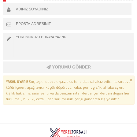
YORUMU GÖNDER
YASAL UYARI!
Suç teşkil edecek, yasadışı, tehditkar, rahatsız edici, hakaret ve
küfür içeren, aşağılayıcı, küçük düşürücü, kaba, pornografik, ahlaka aykırı,
kişilik haklarına zarar verici ya da benzeri niteliklerde içeriklerden doğan her
türlü mali, hukuki, cezai, idari sorumluluk içeriği gönderen kişiye aittir.