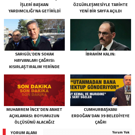
İŞLERI BAŞKAN
ÖZGÜRLEŞMESIYLE TARIHTE
YARDIMCILIĞI’NA GETIRILDI
YENI BIR SAYFA AÇILDI
SARIGÜL’DEN SOKAK
İBRAHIM KALIN:
HAYVANLARI ÇAĞRISI:
KISIRLAŞTIRALIM YERINDE
YAŞATALIM
MUHARREM İNCE’DEN ANKET
CUMHURBAŞKANI
AÇIKLAMASI: BOYUMUZUN
ERDOĞAN’DAN 39 BELEDIYEYE
ÖLÇÜSÜNÜ ALACAĞIZ
ÇAĞRI
YORUM ALANI
Yorum Yok