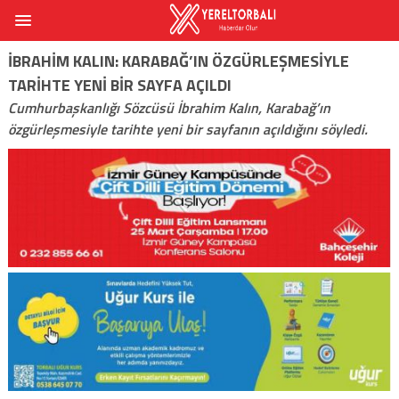
İBRAHIM KALIN: KARABAĞ’IN ÖZGÜRLEŞMESIYLE
TARIHTE YENI BIR SAYFA AÇILDI
Cumhurbaşkanlığı Sözcüsü İbrahim Kalın, Karabağ’ın
özgürleşmesiyle tarihte yeni bir sayfanın açıldığını söyledi.