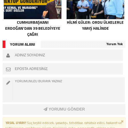
CUMHURBAŞKANI
HILMI GÜLER: ORDU ÜLKELERLE
ERDOĞAN’DAN 39 BELEDIYEYE
YARIŞ HALINDE
ÇAĞRI
YORUM ALANI
Yorum Yok
YORUMU GÖNDER
YASAL UYARI!
Suç teşkil edecek, yasadışı, tehditkar, rahatsız edici, hakaret ve