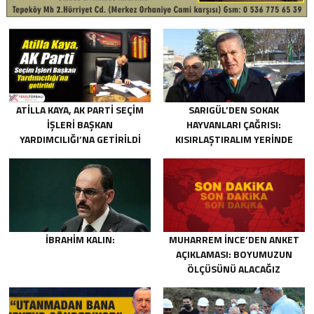
ATILLA KAYA, AK PARTI SEÇIM
SARIGÜL’DEN SOKAK
İŞLERI BAŞKAN
HAYVANLARI ÇAĞRISI:
YARDIMCILIĞI’NA GETIRILDI
KISIRLAŞTIRALIM YERINDE
YAŞATALIM
İBRAHIM KALIN:
MUHARREM İNCE’DEN ANKET
AÇIKLAMASI: BOYUMUZUN
ÖLÇÜSÜNÜ ALACAĞIZ