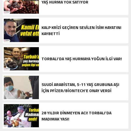
YAŞ HURMA YOK SATIYOR
KALP KRIZI GEÇIREN SEVILEN ISIM HAYATINI
KAYBETTI
TORBALI’DA YAŞ HURMAYA YOĞUN ILGI VAR!
SUUDI ARABISTAN, 5-11 YAŞ GRUBUNA AŞI
IÇIN PFIZER/BIONTECH’E ONAY VERDI
28 YILDIR DINMEYEN ACI! TORBALI’DA
MADIMAK YASI!