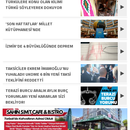
TÜRKÜLERE KONU OLAN KILIMI
TÜRKÜ SÖYLEYEREK DOKUYOR
‘SON HATTATLAR’ MILLET
KÜTÜPHANESI’NDE
İZMIR’DE 4 BÜYÜKLÜĞÜNDE DEPREM
TAKSICILER EKREM İMAMOĞLU’NU
YUHALADI! UKOME 6 BIN YENI TAKSI
TEKLIFINI REDDETTI
TERAZI BURCU ARALIK AYLIK BURÇ
YORUMLARI YENI KARARLAR SIZI
BEKLIYOR!