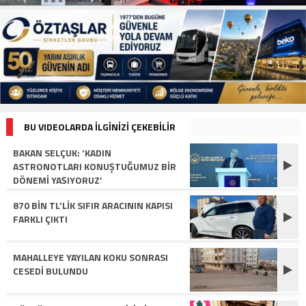
BU VIDEOLARDA İLGİNİZİ ÇEKEBİLİR
BAKAN SELÇUK: ‘KADIN
ASTRONOTLARI KONUŞTUĞUMUZ BIR
DÖNEMI YAŞIYORUZ’
870 BIN TL’LIK SIFIR ARACININ KAPISI
FARKLI ÇIKTI
MAHALLEYE YAYILAN KOKU SONRASI
CESEDI BULUNDU