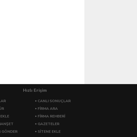
Hızlı Erişim
LAR
CANLI SONUÇLAR
ÜR
FİRMA ARA
 EKLE
FİRMA REHBERİ
MANŞET
GAZETELER
R GÖNDER
SİTENE EKLE