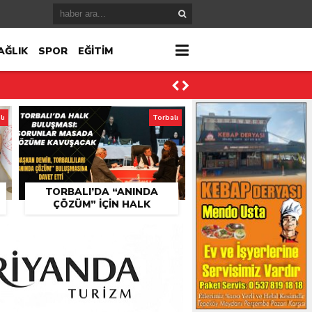
AĞLIK
SPOR
EĞİTİM
lı
Torbalı
TORBALI’DA “ANINDA
ÇÖZÜM” IÇIN HALK
BULUŞMASI DÜZENLENECEK
ktı