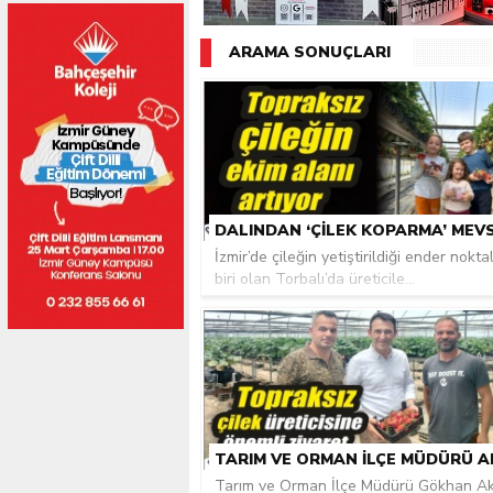
ARAMA SONUÇLARI
İzmir’de çileğin yetiştirildiği ender nokt
biri olan Torbalı’da üreticile...
Tarım ve Orman İlçe Müdürü Gökhan Ak