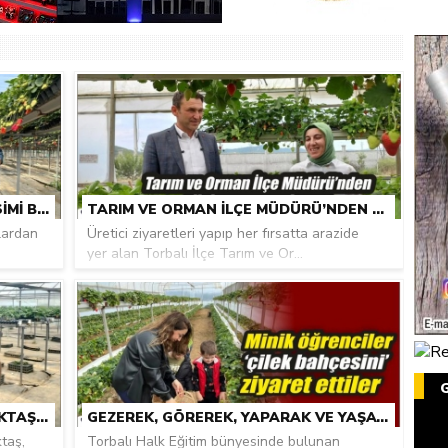
DALINDAN ‘ÇILEK KOPARMA’ MEVSIMI BAŞLADI
TARIM VE ORMAN İLÇE MÜDÜRÜ’NDEN ÇILEK SERASINA ZIYARET
alardan
Üretici ziyaretleri yapıp her fırsatta arazide
yer alan Torbalı İlçe Tarım ve Or...
TARIM VE ORMAN İLÇE MÜDÜRÜ AKTAŞ, TOPRAKSIZ ÇILEK ÜRETICISI NEBI TOPÇU’YU ZIYARET ETTI
GEZEREK, GÖREREK, YAPARAK VE YAŞAYARAK ÖĞRENIYORLAR
taş,
Torbalı Halk Eğitim bünyesinde bulunan