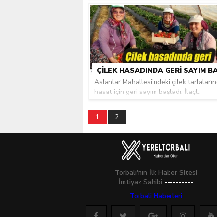
ÇILEK HASADINDA GERI SAYIM B
Aslanlar Mahallesi’ndeki çilek tarlaları
hasat için geri sayım başladı. İlaçl...
1
2
Torbalı'nın İlk Haber Sitesi
İmtiyaz Sahibi
----------
Torbali Haberleri