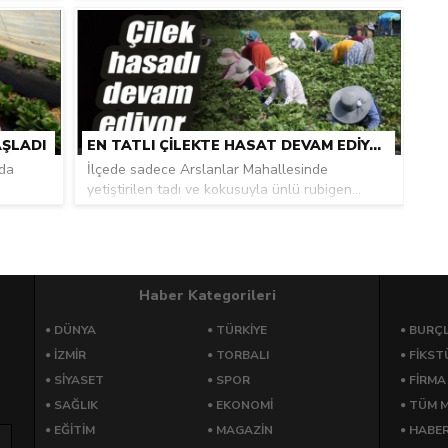
AŞLADI
EN TATLI ÇILEKTE HASAT DEVAM EDIYOR
nda
İlçede sadece Arslanlar Mahallesinde
yetiştirilen tadı ve kokusuyla ünlü rubigen...
Haber Kategorileri
DÜNYA
TÜRKIYE
BURÇ
İZMIR
TORBALI
FİKST
SIYASET
SPOR
FİRMA
SAĞLIK
EKONOMI
TÜM 
EĞITIM
MAGAZIN
HABE