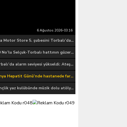
6 Ağustos 2026-03:16
Giza Motor Store 5. şubesini Torbalı’da hizmete açtı
770 No’lu Selçuk-Torbalı hattının güzergâhı geçici olarak değişiyor
Torbalı’da alarm seviyesi yükseldi: Ateş yakmayın, izmarit atmayın!
Dünya Hepatit Günü’nde hastanede farkındalık standı kuruldu
Gençlik yaz kulübünde müzik dolu atölye: Ritim duygularını müzikle keşfettiler