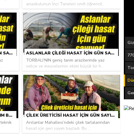
anaokulunun İnci Taneleri sınıfı öğrencil...
ASLANLAR ÇILEĞI HASAT IÇIN GÜN SAYIYOR!
ASLANLAR ÇILEĞI HASAT IÇIN GÜN SAYIYOR!
az
TORBALI’NIN geniş tarım arazilerinde yaz
..
sebze ve meyvelerinin ekimi büyük bir h...
‘ARSLANLAR ÇILEĞI’NDE GERI SAYIM BAŞLADI
ÇILEK ÜRETICISI HASAT IÇIN GÜN SAYIYOR
teknik
Arslanlar Mahallesi’ndeki çilek tarlalarından
hasat için geri sayım başladı. Bu ...