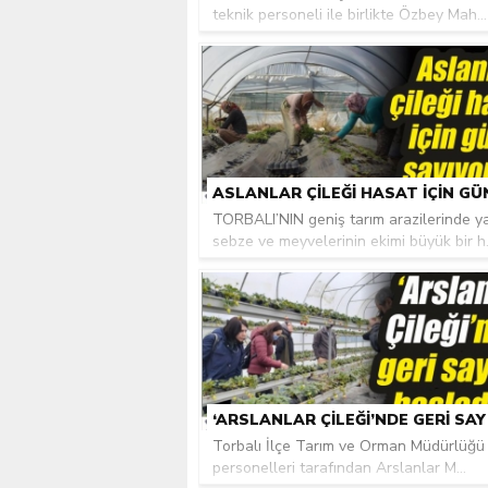
teknik personeli ile birlikte Özbey Mah...
TORBALI’NIN geniş tarım arazilerinde y
sebze ve meyvelerinin ekimi büyük bir h.
Torbalı İlçe Tarım ve Orman Müdürlüğü 
personelleri tarafından Arslanlar M...