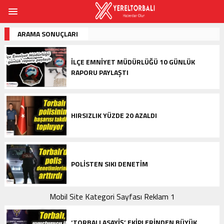
ARAMA SONUÇLARI
İLÇE EMNIYET MÜDÜRLÜĞÜ 10 GÜNLÜK
RAPORU PAYLAŞTI
HIRSIZLIK YÜZDE 20 AZALDI
POLISTEN SIKI DENETIM
Mobil Site Kategori Sayfası Reklam 1
‘TORBALI ASAYIŞ’ EKIPLERINDEN BÜYÜK