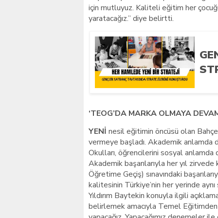
için mutluyuz. Kaliteli eğitim her çocu
yaratacağız.” diye belirtti.
GE
ST
‘TEOG’DA MARKA OLMAYA DEVAM
YENİ
nesil eğitimin öncüsü olan Bahçeş
vermeye başladı. Akademik anlamda do
Okulları, öğrencilerini sosyal anlamda
Akademik başarılarıyla her yıl zirved
Öğretime Geçiş) sınavındaki başarılarıy
kalitesinin Türkiye’nin her yerinde aynı
Yıldırım Baytekin konuyla ilgili açıkla
belirlemek amacıyla Temel Eğitimden
yapacağız. Yapacağımız denemeler ile ö