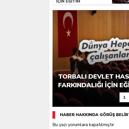
IÇIN EĞITIM
FIRAT YILMAZ ÇAKIR
GENÇLER SATRANÇ TA
TÜRK TARIM ORMAN-S
TORBALI DEVLET HAS
SINEMA KEYFI
KONUŞTURDU
ZIYARET
FARKINDALIĞI IÇIN EĞ
1
HABER HAKKINDA GÖRÜŞ BELİR
Bu yazı yorumlara kapatılmıştır.