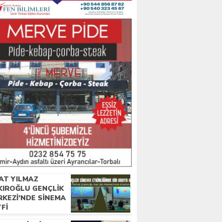
AT YILMAZ
KIROĞLU GENÇLIK
RKEZI’NDE SINEMA
FI