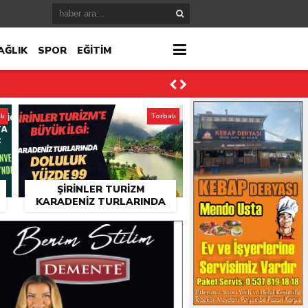
AĞLIK
SPOR
EĞİTİM
lı
Torbalı
ŞIRINLER TURIZM
KARADENIZ TURLARINDA
TORBALI’NIN TERCIHI OLDU
ktı