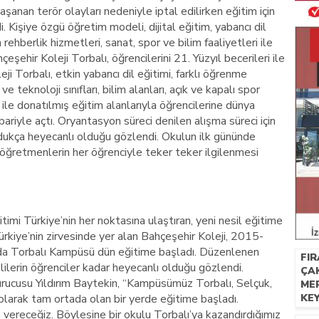
şanan terör olayları nedeniyle iptal edilirken eğitim için
. Kişiye özgü öğretim modeli, dijital eğitim, yabancı dil
in rehberlik hizmetleri, sanat, spor ve bilim faaliyetleri ile
eşehir Koleji Torbalı, öğrencilerini 21. Yüzyıl becerileri ile
ji Torbalı, etkin yabancı dil eğitimi, farklı öğrenme
e teknoloji sınıfları, bilim alanları, açık ve kapalı spor
i ile donatılmış eğitim alanlarıyla öğrencilerine dünya
ibariyle açtı. Oryantasyon süreci denilen alışma süreci için
ldukça heyecanlı olduğu gözlendi. Okulun ilk gününde
, öğretmenlerin her öğrenciyle teker teker ilgilenmesi
ğitimi Türkiye’nin her noktasına ulaştıran, yeni nesil eğitime
kiye’nin zirvesinde yer alan Bahçeşehir Koleji, 2015-
da Torbalı Kampüsü dün eğitime başladı. Düzenlenen
FIR
elilerin öğrenciler kadar heyecanlı olduğu gözlendi.
ÇA
ucusu Yıldırım Baytekin, “Kampüsümüz Torbalı, Selçuk,
ME
olarak tam ortada olan bir yerde eğitime başladı.
KEY
vereceğiz. Böylesine bir okulu Torbalı’ya kazandırdığımız