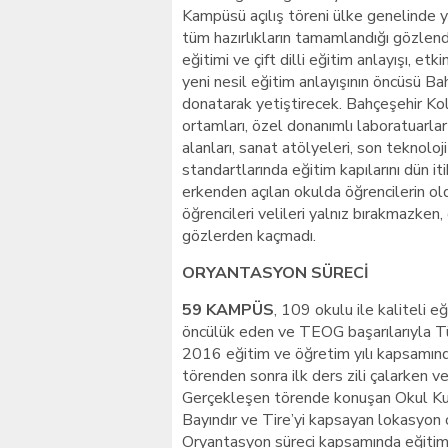
Kampüsü açılış töreni ülke genelinde ya
tüm hazırlıkların tamamlandığı gözlendi
eğitimi ve çift dilli eğitim anlayışı, etk
yeni nesil eğitim anlayışının öncüsü Bahç
donatarak yetiştirecek. Bahçeşehir Kole
ortamları, özel donanımlı laboratuarlar v
alanları, sanat atölyeleri, son teknoloj
standartlarında eğitim kapılarını dün it
erkenden açılan okulda öğrencilerin o
öğrencileri velileri yalnız bırakmazken
gözlerden kaçmadı.
ORYANTASYON SÜRECİ
59 KAMPÜS
, 109 okulu ile kaliteli e
öncülük eden ve TEOG başarılarıyla Tür
2016 eğitim ve öğretim yılı kapsamın
törenden sonra ilk ders zili çalarken v
Gerçekleşen törende konuşan Okul Kur
Bayındır ve Tire’yi kapsayan lokasyon 
Oryantasyon süreci kapsamında eğitim 