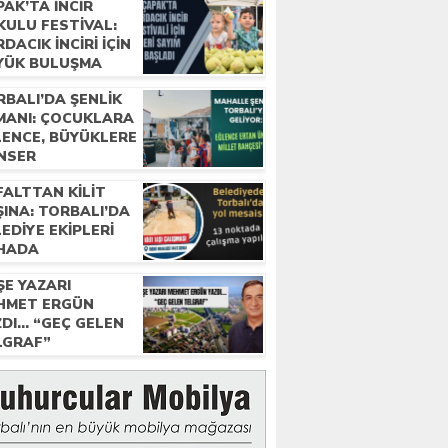
AK’TA INCIR
KULU FESTIVAL:
DACIK İNCIRI IÇIN
YÜK BULUŞMA
RBALI’DA ŞENLIK
MANI: ÇOCUKLARA
LENCE, BÜYÜKLERE
NSER
FALTTAN KILIT
INA: TORBALI’DA
EDIYE EKIPLERI
HADA
ŞE YAZARI
HMET ERGÜN
ZDI… “GEÇ GELEN
LGRAF”