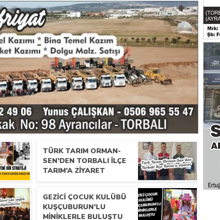
TÜRK TARIM ORMAN-
SEN’DEN TORBALI İLÇE
TARIM’A ZIYARET
GEZICI ÇOCUK KULÜBÜ
KUŞÇUBURUN’LU
MINIKLERLE BULUŞTU