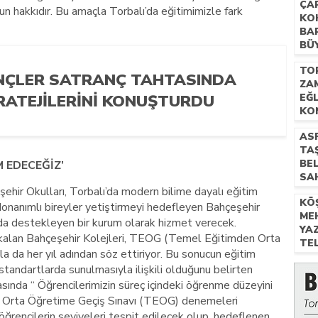
ÇAP
ğun hakkıdır. Bu amaçla Torbalı’da eğitimimizle fark
KO
BAR
BÜ
TO
NÇLER SATRANÇ TAHTASINDA
ZA
RATEJILERINI KONUŞTURDU
EĞ
KO
AS
TAŞ
BEL
 EDECEĞİZ’
SA
ehir Okulları, Torbalı’da modern bilime dayalı eğitim
KÖ
nanımlı bireyler yetiştirmeyi hedefleyen Bahçeşehir
ME
 da destekleyen bir kurum olarak hizmet verecek.
YA
e kalan Bahçeşehir Kolejleri, TEOG (Temel Eğitimden Orta
TE
la da her yıl adından söz ettiriyor. Bu sonucun eğitim
 standartlarda sunulmasıyla ilişkili olduğunu belirten
masında “ Öğrencilerimizin süreç içindeki öğrenme düzeyini
 Orta Öğretime Geçiş Sınavı (TEOG) denemeleri
ğrencilerin seviyeleri tespit edilecek olup, hedeflenen