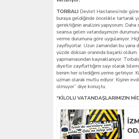
verdiriyor.
TORBALI
Devlet Hastanesi’nde görev 
buraya geldiğinde öncelikle tartarak y
gerektiğinin analizini yapıyorum. Daha 
seansa gelen vatandaşımızın durumuna gö
verme durumuna göre uygulanıyor. Hiç
zayıflıyorlar. Uzun zamandan bu yana d
yüzde doksan oranında başarılı oldum. B
yapmamasından kaynaklanıyor. Torbalı’d
diyetle zayıflattığımı sayı olarak bi
benim her istediğimi yerine getiriyor. K
uzman olarak mutlu ediyor. Kişinin evd
olmuyor” diye konuştu.
“KİLOLU VATANDAŞLARIMIZIN MİD
İZ
OD