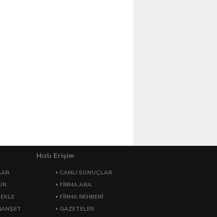
Hızlı Erişim
LAR
CANLI SONUÇLAR
ÜR
FİRMA ARA
 EKLE
FİRMA REHBERİ
MANŞET
GAZETELER