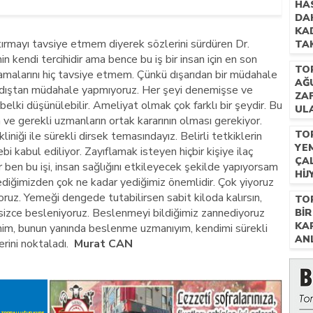
HA
DAH
KA
tırmayı tavsiye etmem diyerek sözlerini sürdüren Dr.
TAK
GÖ
in kendi tercihidir ama bence bu iş bir insan için en son
TO
lamalarını hiç tavsiye etmem. Çünkü dışarıdan bir müdahale
AĞ
le dıştan müdahale yapmıyoruz. Her şeyi denemişse ve
ZA
elki düşünülebilir. Ameliyat olmak çok farklı bir şeydir. Bu
ULA
n ve gerekli uzmanların ortak kararının olması gerekiyor.
FIY
TO
iniği ile sürekli dirsek temasındayız. Belirli tetkiklerin
YE
i kabul ediliyor. Zayıflamak isteyen hiçbir kişiye ilaç
ÇA
 ben bu işi, insan sağlığını etkileyecek şekilde yapıyorsam
HIJ
yediğimizden çok ne kadar yediğimiz önemlidir. Çok yiyoruz
ruz. Yemeği dengede tutabilirsen sabit kiloda kalırsın,
TO
nçsizce besleniyoruz. Beslenmeyi bildiğimiz zannediyoruz
BIR
KA
enim, bunun yanında beslenme uzmanıyım, kendimi sürekli
AN
erini noktaladı.
Murat CAN