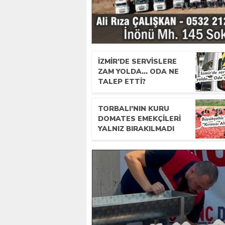
İZMIR’DE SERVISLERE
ZAM YOLDA… ODA NE
TALEP ETTI?
TORBALI’NIN KURU
DOMATES EMEKÇILERI
YALNIZ BIRAKILMADI