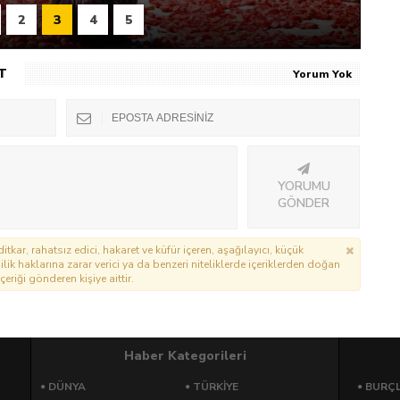
2
3
4
5
T
Yorum Yok
YORUMU
GÖNDER
itkar, rahatsız edici, hakaret ve küfür içeren, aşağılayıcı, küçük
lik haklarına zarar verici ya da benzeri niteliklerde içeriklerden doğan
çeriği gönderen kişiye aittir.
Haber Kategorileri
DÜNYA
TÜRKIYE
BURÇ