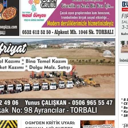
.
OGM’DEN KRITIK UYARI: