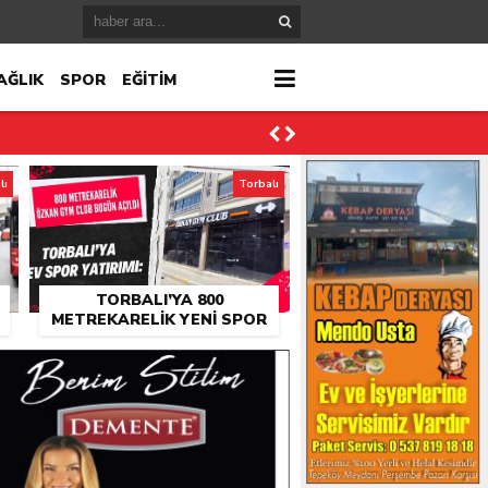
AĞLIK
SPOR
EĞİTİM
lı
Torbalı
TORBALI’YA 800
METREKARELIK YENI SPOR
SALONU: ÖZKAN GYM CLUB
AÇILDI
ktı