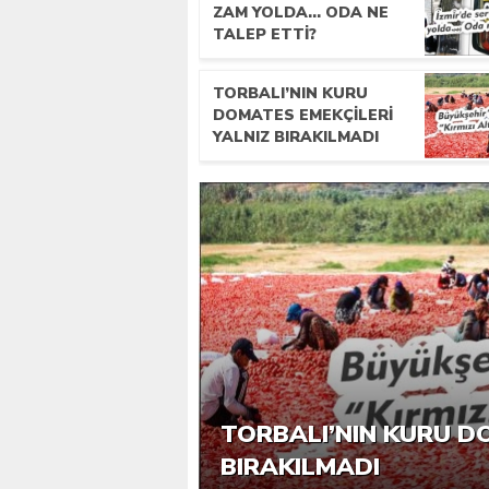
ZAM YOLDA… ODA NE
TALEP ETTI?
TORBALI’NIN KURU
DOMATES EMEKÇILERI
YALNIZ BIRAKILMADI
ERTUĞRUL’DA 3,9 MI
İZMIR’DE SERVISLER
OGM’DEN KRITIK UYA
TORBALI’NIN KURU D
ICRADAN SATIŞA ÇIKT
ETTI?
MESAFEDE ANIZ YAK
BIRAKILMADI