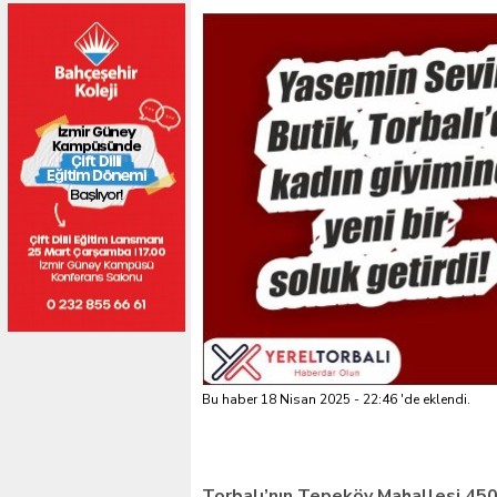
Bu haber 18 Nisan 2025 - 22:46 'de eklendi.
Torbalı’nın Tepeköy Mahallesi 450