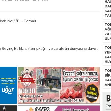
HA
DAH
KA
TAK
GÖ
kak No:3/B – Torbalı
TO
AĞ
ZA
ULA
FIY
TO
Sevinç Butik, sizleri şıklığın ve zarafetin dünyasına davet
YE
ÇA
HIJ
TO
BIR
KA
AN
.