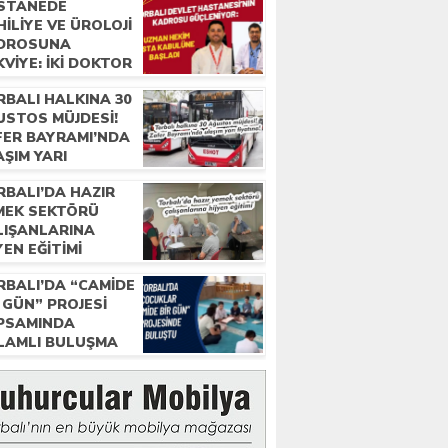
STANEDE
ILIYE VE ÜROLOJI
DROSUNA
VIYE: İKI DOKTOR
REVE BAŞLADI
RBALI HALKINA 30
USTOS MÜJDESI!
FER BAYRAMI’NDA
ŞIM YARI
ATINA!
RBALI’DA HAZIR
MEK SEKTÖRÜ
LIŞANLARINA
YEN EĞITIMI
RBALI’DA “CAMIDE
 GÜN” PROJESI
PSAMINDA
LAMLI BULUŞMA