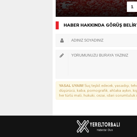
1
HABER HAKKINDA GÖRÜŞ BELİR
YASAL UYARI!
Suç teşkil edecek, yasadışı, tehd
düşürücü, kaba, pornografik, ahlaka aykırı, kişi
her türlü mali, hukuki, cezai, idari sorumluluk i