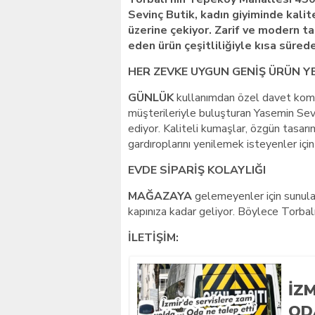
Sevinç Butik, kadın giyiminde kalite
üzerine çekiyor. Zarif ve modern tas
eden ürün çeşitliliğiyle kısa sürede
HER ZEVKE UYGUN GENİŞ ÜRÜN Y
GÜNLÜK
kullanımdan özel davet kombi
müşterileriyle buluşturan Yasemin Sevi
ediyor. Kaliteli kumaşlar, özgün tasarım
gardıroplarını yenilemek isteyenler için
EVDE SİPARİŞ KOLAYLIĞI
MAĞAZAYA
gelemeyenler için sunulan
kapınıza kadar geliyor. Böylece Torbalı’
İLETİŞİM:
İZ
OD