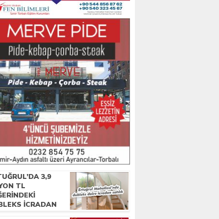
UĞRUL’DA 3,9
YON TL
ĞERINDEKI
BLEKS ICRADAN
IŞA ÇIKTI