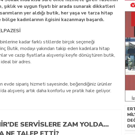
, şıklık ve uygun fiyatı bir arada sunarak dikkatleri
arımların yer aldığı butik, her yaşa ve tarza hitap
 bölge kadınlarının ilgisini kazanmayı başardı.
ELPAZESİ
nlerine kadar farklı stillerde birçok seçeneği
nç Butik, modayı yakından takip eden kadınlara hitap
lar ve cazip fiyatlarla alışverişi keyfe dönüştüren butik,
 ideal bir adres.
 evde sipariş hizmeti sayesinde, beğendiğiniz ürünler
da alışveriş artık daha konforlu ve pratik hale geliyor.
ERT
MIL
DE
MIR’DE SERVISLERE ZAM YOLDA…
DU
A NE TALEP ETTI?
SAT