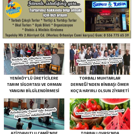
YENIKÖY’LÜ ÜRETICILERE
TORBALI MUHTARLAR
TARIM SIGORTASI VE ORMAN
DERNEĞI’NDEN BINBAŞI ÖMER
YANGINI BILGILENDIRMESI
KOÇ’A HAYIRLI OLSUN ZIYARETI
AZIZDAVUTLU CAMII’NDE
TORBALI OVASI’NDA