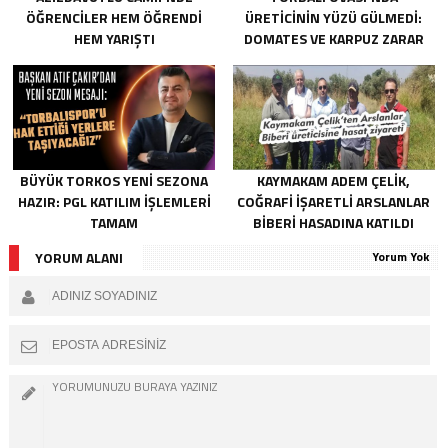
ÖĞRENCILER HEM ÖĞRENDI
ÜRETICININ YÜZÜ GÜLMEDI:
HEM YARIŞTI
DOMATES VE KARPUZ ZARAR
YAZDI
BÜYÜK TORKOS YENI SEZONA
KAYMAKAM ADEM ÇELIK,
HAZIR: PGL KATILIM IŞLEMLERI
COĞRAFI İŞARETLI ARSLANLAR
TAMAM
BIBERI HASADINA KATILDI
YORUM ALANI
Yorum Yok