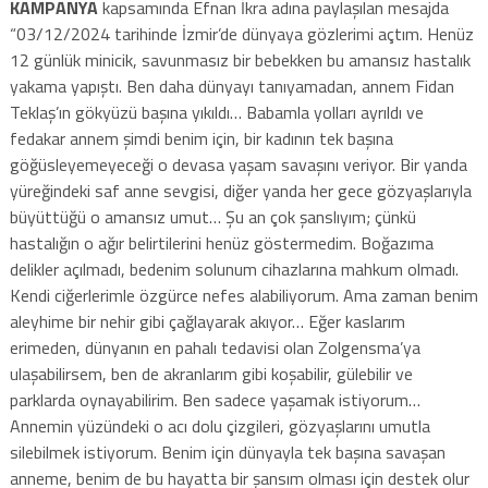
KAMPANYA
kapsamında Efnan İkra adına paylaşılan mesajda
“03/12/2024 tarihinde İzmir’de dünyaya gözlerimi açtım. Henüz
12 günlük minicik, savunmasız bir bebekken bu amansız hastalık
yakama yapıştı. Ben daha dünyayı tanıyamadan, annem Fidan
Teklaş’ın gökyüzü başına yıkıldı… Babamla yolları ayrıldı ve
fedakar annem şimdi benim için, bir kadının tek başına
göğüsleyemeyeceği o devasa yaşam savaşını veriyor. Bir yanda
yüreğindeki saf anne sevgisi, diğer yanda her gece gözyaşlarıyla
büyüttüğü o amansız umut… Şu an çok şanslıyım; çünkü
hastalığın o ağır belirtilerini henüz göstermedim. Boğazıma
delikler açılmadı, bedenim solunum cihazlarına mahkum olmadı.
Kendi ciğerlerimle özgürce nefes alabiliyorum. Ama zaman benim
aleyhime bir nehir gibi çağlayarak akıyor… Eğer kaslarım
erimeden, dünyanın en pahalı tedavisi olan Zolgensma’ya
ulaşabilirsem, ben de akranlarım gibi koşabilir, gülebilir ve
parklarda oynayabilirim. Ben sadece yaşamak istiyorum…
Annemin yüzündeki o acı dolu çizgileri, gözyaşlarını umutla
silebilmek istiyorum. Benim için dünyayla tek başına savaşan
anneme, benim de bu hayatta bir şansım olması için destek olur