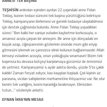
ANNESİ TEK BAŞINA
TEŞHİSİN
ardından eşinden ayrılan 22 yaşındaki anne Fidan
Teklaş, kızının tedavi sürecini tek başına yürüttüğünü belirtiyor.
Teklaş, kampanyanın ilerlemesi ve gerekli tedaviye ulaşılabilmesi
için destek çağrısında bulundu. Anne Fidan Teklaş yaşadıkları
süreci “Ben kalbi her saniye evladını kaybetme korkusuyla, o
amansız acıyla çarpan bir anneyim. Bir anne için dünyadaki en
büyük azap, ciğerparesinin gözlerinin önünde mum gibi eriyip
gitmesini izlemek ve çaresizce elinin kolunun bağlanmasıdır. Allah
kimseyi evladının acısıyla, onun yokluğuyla sınamasın! Bizim tek
başımıza bu devasa bütçeyi karşılamaya gücümüz de ömrümüz
de yetmez. Kampanyamız 4 aydır adeta dondu, yüzde 5’te çakılı
kaldık! Zaman feryat ediyor, kas kayıpları başladı. Çok kişinin az
parasına, vicdan sahiplerinin merhametine ihtiyacımız var. Ne olur
benim tek varlığımı, kızımı karanlığa bırakmayın. Elimizden
tutun…” sözleriyle anlattı.
EFNAN İKRA’NIN MESAJI