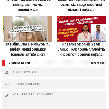
EMEKÇILERI YALNIZ
ÜCRETSIZ SALÇA MAKINESI
BIRAKILMADI
HIZMETI BAŞLADI
ERTUĞRUL’DA 3,9 MILYON TL
HASTANEDE DAHILIYE VE
DEĞERINDEKI DUBLEKS
ÜROLOJI KADROSUNA TAKVIYE:
ICRADAN SATIŞA ÇIKTI
İKI DOKTOR GÖREVE BAŞLADI
YORUM ALANI
Yorum Yok