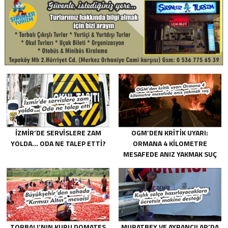
İZMIR’DE SERVISLERE ZAM
OGM’DEN KRITIK UYARI:
YOLDA… ODA NE TALEP ETTI?
ORMANA 4 KILOMETRE
MESAFEDE ANIZ YAKMAK SUÇ
TORBALI’NIN KURU DOMATES
MURATBEY VE AYRANCILAR’DA