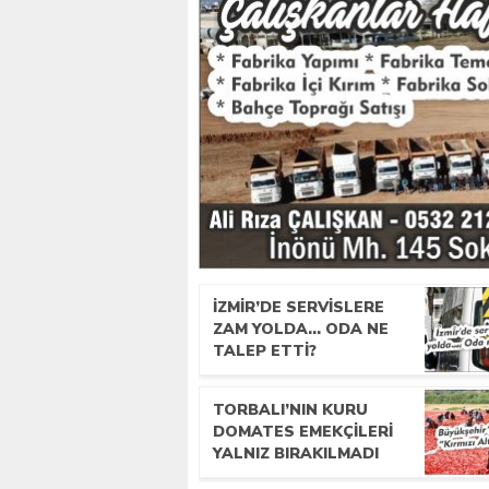
İZMIR’DE SERVISLERE
ZAM YOLDA… ODA NE
TALEP ETTI?
TORBALI’NIN KURU
DOMATES EMEKÇILERI
YALNIZ BIRAKILMADI