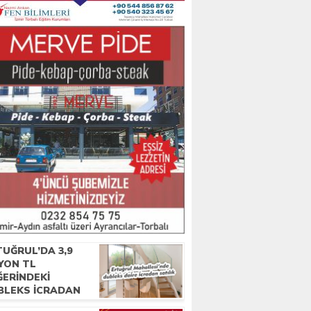
UĞRUL’DA 3,9
YON TL
ĞERINDEKI
BLEKS ICRADAN
IŞA ÇIKTI