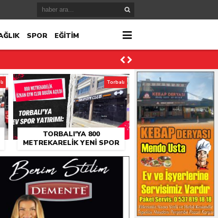
AĞLIK
SPOR
EĞİTİM
lı
Torbalı
TORBALI’YA 800
METREKARELIK YENI SPOR
SALONU: ÖZKAN GYM CLUB
AÇILDI
ktı