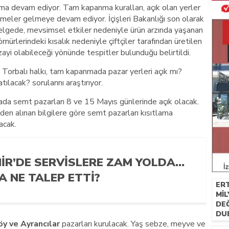
 devam ediyor. Tam kapanma kuralları, açık olan yerler
lişmeler gelmeye devam ediyor. İçişleri Bakanlığı son olarak
nelgede, mevsimsel etkiler nedeniyle ürün arzında yaşanan
ömürlerindeki kısalık nedeniyle çiftçiler tarafından üretilen
ayi olabileceği yönünde tespitler bulunduğu belirtildi.
 Torbalı halkı, tam kapanmada pazar yerleri açık mı?
ılacak? sorularını araştırıyor.
a semt pazarları 8 ve 15 Mayıs günlerinde açık olacak.
en alınan bilgilere göre semt pazarları kısıtlama
acak.
MIR’DE SERVISLERE ZAM YOLDA…
A NE TALEP ETTI?
ERT
MIL
DE
DU
y ve Ayrancılar
pazarları kurulacak. Yaş sebze, meyve ve
SAT