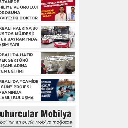
STANEDE
ILIYE VE ÜROLOJI
DROSUNA
VIYE: İKI DOKTOR
REVE BAŞLADI
RBALI HALKINA 30
USTOS MÜJDESI!
FER BAYRAMI’NDA
ŞIM YARI
ATINA!
RBALI’DA HAZIR
MEK SEKTÖRÜ
LIŞANLARINA
YEN EĞITIMI
RBALI’DA “CAMIDE
 GÜN” PROJESI
PSAMINDA
LAMLI BULUŞMA