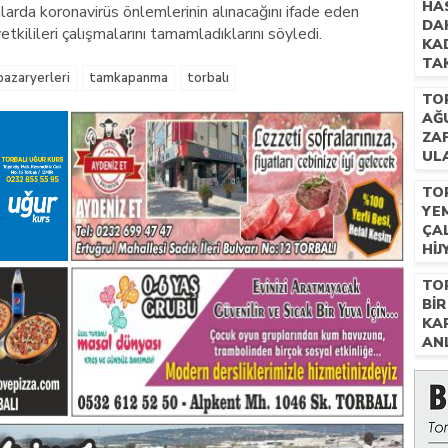
HA
nlarda koronavirüs önlemlerinin alınacağını ifade eden
DAH
kilileri çalışmalarını tamamladıklarını söyledi.
KA
TAK
pazaryerleri
tamkapanma
torbalı
GÖ
TO
AĞ
ZA
ULA
FIY
TO
YE
ÇA
HIJ
.
TO
BIR
KA
AN
.