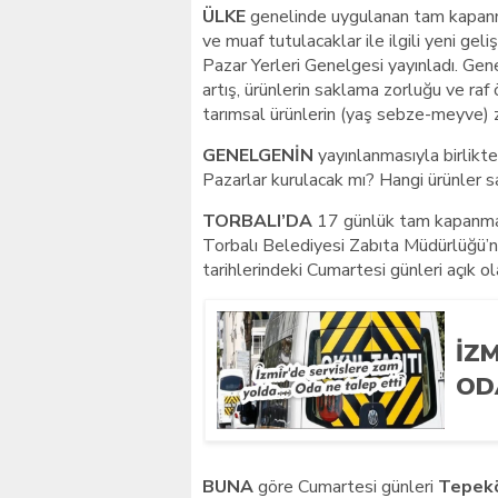
ÜLKE
genelinde uygulanan tam kapanma
ve muaf tutulacaklar ile ilgili yeni ge
Pazar Yerleri Genelgesi yayınladı. Ge
artış, ürünlerin saklama zorluğu ve raf 
tarımsal ürünlerin (yaş sebze-meyve) z
GENELGENİN
yayınlanmasıyla birlikte
Pazarlar kurulacak mı? Hangi ürünler sat
TORBALI’DA
17 günlük tam kapanmad
Torbalı Belediyesi Zabıta Müdürlüğü’nd
tarihlerindeki Cumartesi günleri açık ol
İZ
OD
BUNA
göre Cumartesi günleri
Tepekö