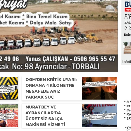
OGM’DEN KRITIK UYARI:
ORMANA 4 KILOMETRE
MESAFEDE ANIZ
YAKMAK SUÇ
MURATBEY VE
AYRANCILAR’DA
ÜCRETSIZ SALÇA
MAKINESI HIZMETI
BAŞLADI