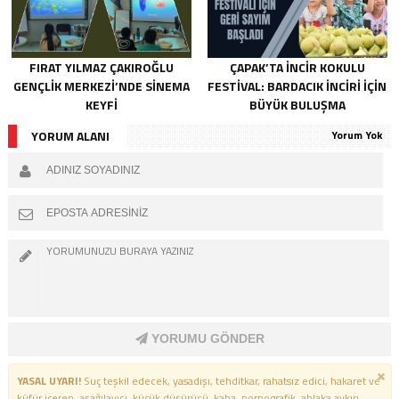
FIRAT YILMAZ ÇAKIROĞLU
ÇAPAK’TA INCIR KOKULU
GENÇLIK MERKEZI’NDE SINEMA
FESTIVAL: BARDACIK İNCIRI IÇIN
KEYFI
BÜYÜK BULUŞMA
YORUM ALANI
Yorum Yok
YORUMU GÖNDER
YASAL UYARI!
Suç teşkil edecek, yasadışı, tehditkar, rahatsız edici, hakaret ve
küfür içeren, aşağılayıcı, küçük düşürücü, kaba, pornografik, ahlaka aykırı,