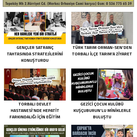
GENÇLER SATRANÇ
TÜRK TARIM ORMAN-SEN’DEN
TAHTASINDA STRATEJILERINI
TORBALI İLÇE TARIM’A ZIYARET
KONUŞTURDU
TORBALI DEVLET
GEZICI ÇOCUK KULÜBÜ
HASTANESI’NDE HEPATIT
KUŞÇUBURUN’LU MINIKLERLE
FARKINDALIĞI IÇIN EĞITIM
BULUŞTU