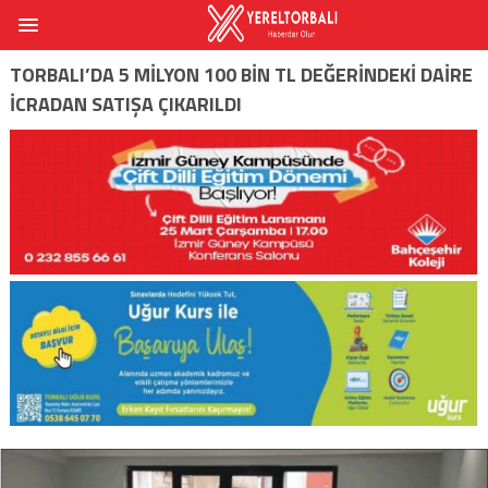
TORBALI’DA 5 MILYON 100 BIN TL DEĞERINDEKI DAIRE
ICRADAN SATIŞA ÇIKARILDI