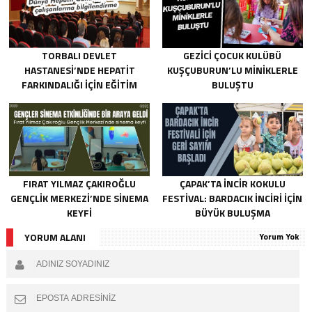
TORBALI DEVLET
GEZICI ÇOCUK KULÜBÜ
HASTANESI’NDE HEPATIT
KUŞÇUBURUN’LU MINIKLERLE
FARKINDALIĞI IÇIN EĞITIM
BULUŞTU
FIRAT YILMAZ ÇAKIROĞLU
ÇAPAK’TA INCIR KOKULU
GENÇLIK MERKEZI’NDE SINEMA
FESTIVAL: BARDACIK İNCIRI IÇIN
KEYFI
BÜYÜK BULUŞMA
YORUM ALANI
Yorum Yok