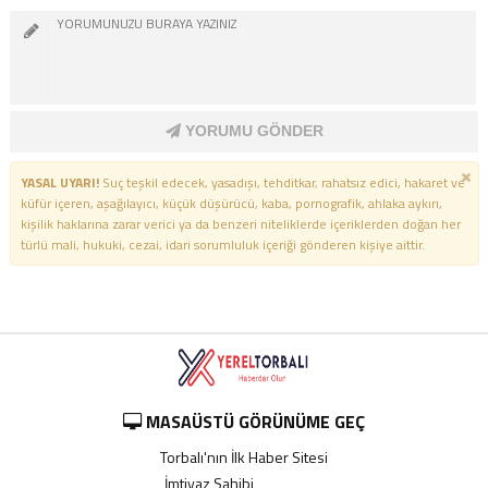
YORUMU GÖNDER
YASAL UYARI!
Suç teşkil edecek, yasadışı, tehditkar, rahatsız edici, hakaret ve
küfür içeren, aşağılayıcı, küçük düşürücü, kaba, pornografik, ahlaka aykırı,
kişilik haklarına zarar verici ya da benzeri niteliklerde içeriklerden doğan her
türlü mali, hukuki, cezai, idari sorumluluk içeriği gönderen kişiye aittir.
MASAÜSTÜ GÖRÜNÜME GEÇ
Torbalı'nın İlk Haber Sitesi
İmtiyaz Sahibi
----------