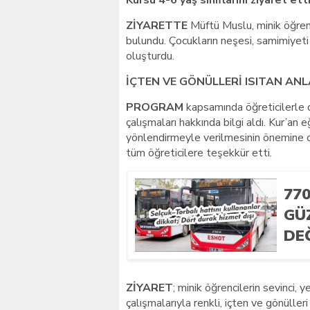
Kursu 4-6 yaş sınıflarını ziyaret etti
ZİYARETTE
Müftü Muslu, minik öğrenc
bulundu. Çocukların neşesi, samimiyeti 
oluşturdu.
İÇTEN VE GÖNÜLLERİ ISITAN AN
PROGRAM
kapsamında öğreticilerle d
çalışmaları hakkında bilgi aldı. Kur’an 
yönlendirmeyle verilmesinin önemine di
tüm öğreticilere teşekkür etti.
77
GÜ
DE
ZİYARET
; minik öğrencilerin sevinci, y
çalışmalarıyla renkli, içten ve gönülleri