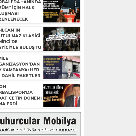
RBALI’DA “ANINDA
ZÜM” IÇIN HALK
LUŞMASI
ZENLENECEK
ILÇAM’IN
UTULMAZ KLASIĞI
IRCI’DE
EYICIYLE BULUŞTU
MILE
GANIZASYON’DAN
V KAMPANYA: HER
Y DAHIL PAKETLER
BIN TL’DEN
TON
ŞLIYOR
RBALISPOR’DA
DAT ÇETIN DÖNEMI
NA ERDI