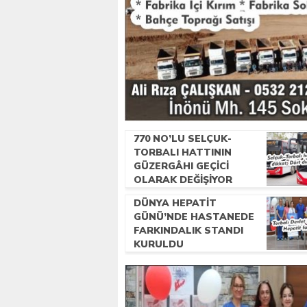
770 NO’LU SELÇUK-
TORBALI HATTININ
GÜZERGÂHI GEÇICI
OLARAK DEĞIŞIYOR
DÜNYA HEPATIT
GÜNÜ’NDE HASTANEDE
FARKINDALIK STANDI
KURULDU