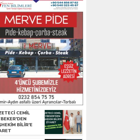
ZETECI CEMIL
YBEKER’DEN
HEKIM BILIR’E
YARET