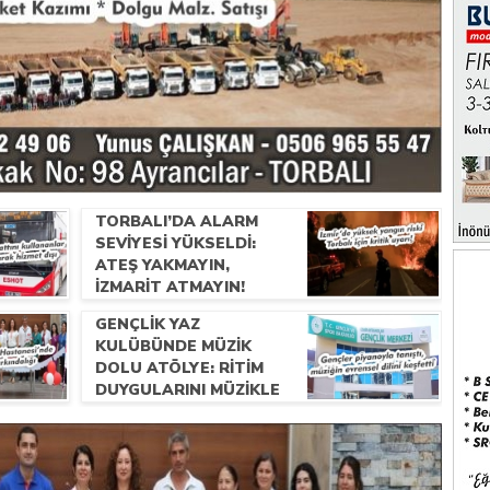
TORBALI’DA ALARM
SEVIYESI YÜKSELDI:
ATEŞ YAKMAYIN,
IZMARIT ATMAYIN!
GENÇLIK YAZ
KULÜBÜNDE MÜZIK
DOLU ATÖLYE: RITIM
DUYGULARINI MÜZIKLE
KEŞFETTILER