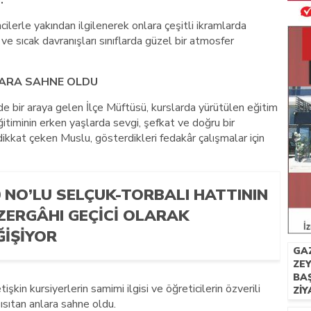
.
ilerle yakından ilgilenerek onlara çeşitli ikramlarda
ve sıcak davranışları sınıflarda güzel bir atmosfer
LARA SAHNE OLDU
e bir araya gelen İlçe Müftüsü, kurslarda yürütülen eğitim
eğitiminin erken yaşlarda sevgi, şefkat ve doğru bir
kkat çeken Muslu, gösterdikleri fedakâr çalışmalar için
0 NO’LU SELÇUK-TORBALI HATTININ
ZERGÂHI GEÇICI OLARAK
ĞIŞIYOR
GA
ZE
BAŞ
etişkin kursiyerlerin samimi ilgisi ve öğreticilerin özverili
ZI
 ısıtan anlara sahne oldu.