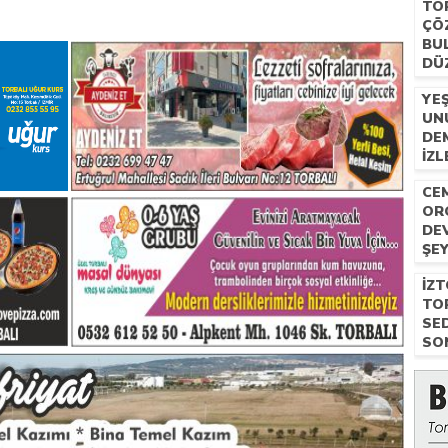
TO
ÇÖ
BU
DÜ
YEŞ
UN
DEM
IZL
.
CE
OR
DE
ŞE
40 
İZ
BA
TO
SE
.
SO