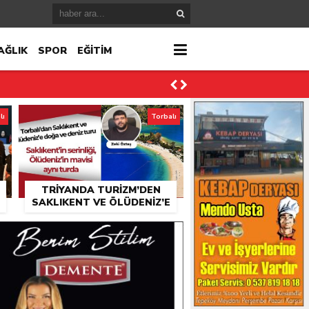
AĞLIK
SPOR
EĞİTİM
lı
Torbalı
TRIYANDA TURIZM’DEN
SAKLIKENT VE ÖLÜDENIZ’E
K
GÜNÜBIRLIK TUR
ktı