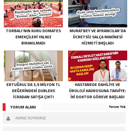
TORBALI’NIN KURU DOMATES
MURATBEY VE AYRANCILAR’DA
EMEKÇILERI YALNIZ
ÜCRETSIZ SALÇA MAKINESI
BIRAKILMADI
HIZMETI BAŞLADI
ERTUĞRUL’DA 3,9 MILYON TL
HASTANEDE DAHILIYE VE
DEĞERINDEKI DUBLEKS
ÜROLOJI KADROSUNA TAKVIYE:
ICRADAN SATIŞA ÇIKTI
İKI DOKTOR GÖREVE BAŞLADI
YORUM ALANI
Yorum Yok