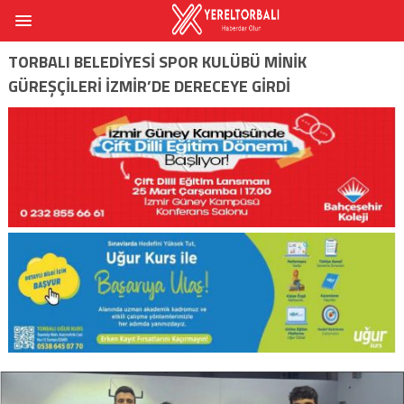
TORBALI BELEDIYESI SPOR KULÜBÜ MINIK
GÜREŞÇILERI İZMIR’DE DERECEYE GIRDI