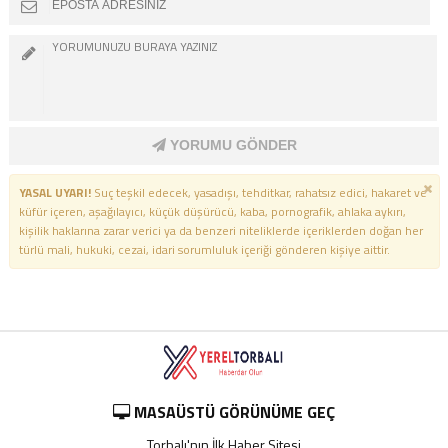
YORUMU GÖNDER
YASAL UYARI!
Suç teşkil edecek, yasadışı, tehditkar, rahatsız edici, hakaret ve
küfür içeren, aşağılayıcı, küçük düşürücü, kaba, pornografik, ahlaka aykırı,
kişilik haklarına zarar verici ya da benzeri niteliklerde içeriklerden doğan her
türlü mali, hukuki, cezai, idari sorumluluk içeriği gönderen kişiye aittir.
MASAÜSTÜ GÖRÜNÜME GEÇ
Torbalı'nın İlk Haber Sitesi