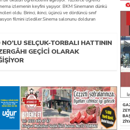
bir okulun öğrencilerini ağırlıyor. Yüzlerce öğrenci
inema izlemenin keyfini yaşıyor. BKM Sinemanın dünkü
ileri oldu. Birinci, ikinci, üçüncü ve dördüncü sınıf
imasyon filmini izlediler.Sinema salonunu dolduran
0 NO’LU SELÇUK-TORBALI HATTININ
ZERGÂHI GEÇICI OLARAK
ĞIŞIYOR
GA
ZE
BAŞ
ZI
.