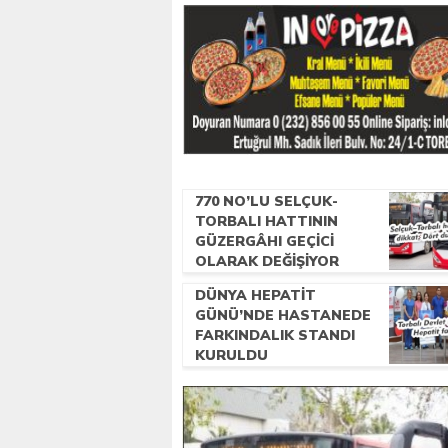
770 NO’LU SELÇUK-
TORBALI HATTININ
GÜZERGÂHI GEÇICI
OLARAK DEĞIŞIYOR
DÜNYA HEPATIT
GÜNÜ’NDE HASTANEDE
FARKINDALIK STANDI
KURULDU