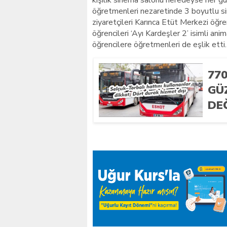
kişilik sinema salonu neredeyse her gün 
öğretmenleri nezaretinde 3 boyutlu s
ziyaretçileri Karınca Etüt Merkezi öğrenc
öğrencileri ‘Ayı Kardeşler 2’ isimli an
öğrencilere öğretmenleri de eşlik etti.
77
GÜ
DE