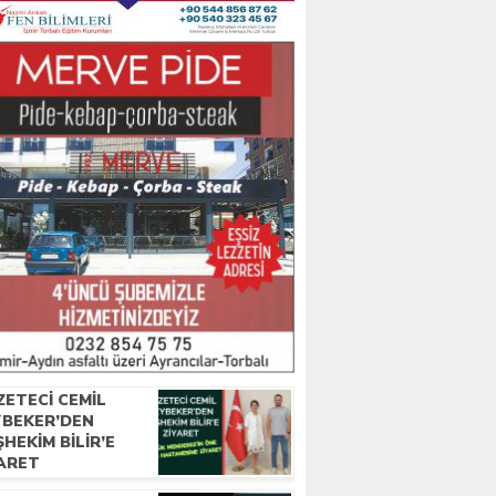
ZETECI CEMIL
YBEKER’DEN
HEKIM BILIR’E
YARET