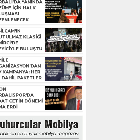
RBALI’DA “ANINDA
ZÜM” IÇIN HALK
LUŞMASI
ZENLENECEK
ILÇAM’IN
UTULMAZ KLASIĞI
IRCI’DE
EYICIYLE BULUŞTU
MILE
GANIZASYON’DAN
V KAMPANYA: HER
Y DAHIL PAKETLER
BIN TL’DEN
TON
ŞLIYOR
RBALISPOR’DA
DAT ÇETIN DÖNEMI
NA ERDI