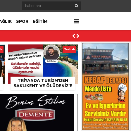
AĞLIK
SPOR
EĞİTİM
lı
Torbalı
TRIYANDA TURIZM’DEN
SAKLIKENT VE ÖLÜDENIZ’E
K
GÜNÜBIRLIK TUR
ktı