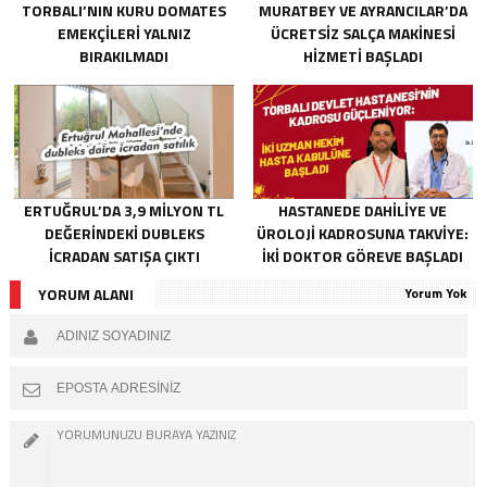
TORBALI’NIN KURU DOMATES
MURATBEY VE AYRANCILAR’DA
EMEKÇILERI YALNIZ
ÜCRETSIZ SALÇA MAKINESI
BIRAKILMADI
HIZMETI BAŞLADI
ERTUĞRUL’DA 3,9 MILYON TL
HASTANEDE DAHILIYE VE
DEĞERINDEKI DUBLEKS
ÜROLOJI KADROSUNA TAKVIYE:
ICRADAN SATIŞA ÇIKTI
İKI DOKTOR GÖREVE BAŞLADI
YORUM ALANI
Yorum Yok