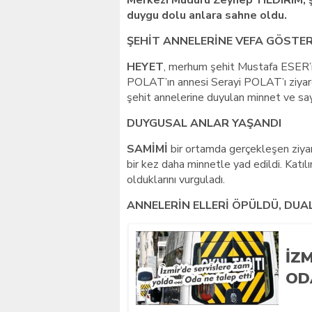
Merkezi Müdürü Zeynep YILDIRIM, şeh
duygu dolu anlara sahne oldu.
ŞEHİT ANNELERİNE VEFA GÖSTER
HEYET
, merhum şehit Mustafa ESER’
POLAT’ın annesi Serayi POLAT’ı ziyare
şehit annelerine duyulan minnet ve sayg
DUYGUSAL ANLAR YAŞANDI
SAMİMİ
bir ortamda gerçekleşen ziyar
bir kez daha minnetle yad edildi. Katıl
olduklarını vurguladı.
ANNELERİN ELLERİ ÖPÜLDÜ, DUAL
İZ
OD