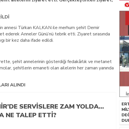
it ailelerini ziyaret etti. Gerçekleştirilen ziyaret,
İLDİ
in annesi Türkan KALKAN ile merhum şehit Demir
t ederek Anneler Günü’nü tebrik etti. Ziyaret sırasında
ı bir kez daha ifade edildi.
ette, şehit annelerinin gösterdiği fedakârlık ve metanet
ımcılar, şehitlerin emaneti olan ailelerin her zaman yanında
ARI ALINDI
ERT
MIR’DE SERVISLERE ZAM YOLDA…
MIL
A NE TALEP ETTI?
DE
DU
SAT