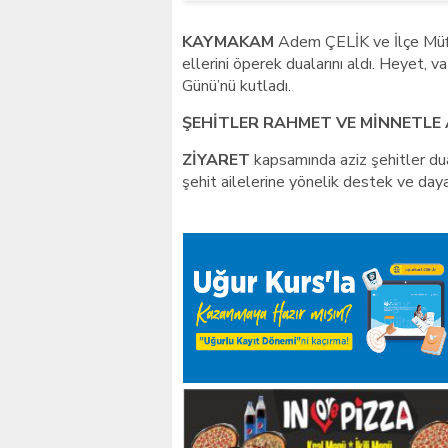
KAYMAKAM
Adem ÇELİK ve İlçe Müft
ellerini öperek dualarını aldı. Heyet, 
Günü’nü kutladı.
ŞEHİTLER RAHMET VE MİNNETLE 
ZİYARET
kapsamında aziz şehitler dua
şehit ailelerine yönelik destek ve day