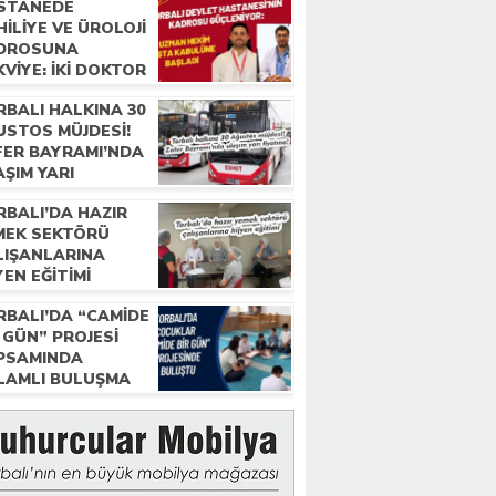
STANEDE
ILIYE VE ÜROLOJI
DROSUNA
VIYE: İKI DOKTOR
REVE BAŞLADI
RBALI HALKINA 30
USTOS MÜJDESI!
FER BAYRAMI’NDA
ŞIM YARI
ATINA!
RBALI’DA HAZIR
MEK SEKTÖRÜ
LIŞANLARINA
YEN EĞITIMI
RBALI’DA “CAMIDE
 GÜN” PROJESI
PSAMINDA
LAMLI BULUŞMA