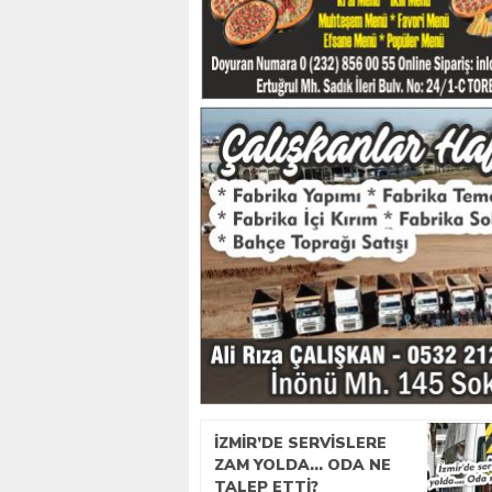
İZMIR’DE SERVISLERE
ZAM YOLDA… ODA NE
TALEP ETTI?