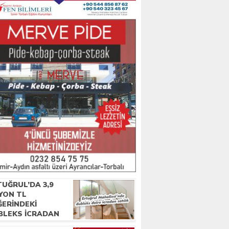
UĞRUL’DA 3,9
YON TL
ĞERINDEKI
BLEKS ICRADAN
IŞA ÇIKTI