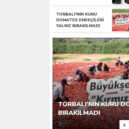
TORBALI’NIN KURU
DOMATES EMEKÇILERI
YALNIZ BIRAKILMADI
ERTUĞRUL’DA 3,9 MI
İZMIR’DE SERVISLER
OGM’DEN KRITIK UYA
TORBALI’NIN KURU D
ICRADAN SATIŞA ÇIKT
ETTI?
MESAFEDE ANIZ YAK
BIRAKILMADI
1