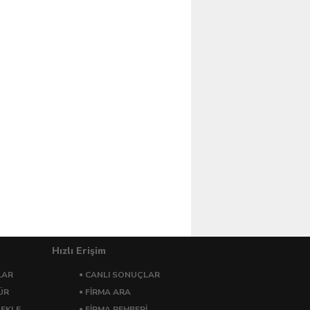
Hızlı Erişim
LAR
CANLI SONUÇLAR
ÜR
FİRMA ARA
 EKLE
FİRMA REHBERİ