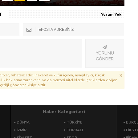
T
Yorum Yok
YORUMU
GÖNDER
itkar, rahatsız edici, hakaret ve küfür içeren, aşağılayıcı, küçük
lik haklarına zarar verici ya da benzeri niteliklerde içeriklerden doğan
çeriği gönderen kişiye aittir.
Haber Kategorileri
DÜNYA
TÜRKIYE
BURÇ
İZMIR
TORBALI
FİKST
SIYASET
SPOR
FİRMA