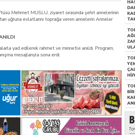
HA
DAH
üsü Mehmet MUSLU, ziyaret sırasında şehit annelerinin
KA
vatan uğruna evlatlarını toprağa veren annelerin Anneler
TAK
GÖ
TO
AĞ
ANILDI
ZA
ULA
larla yad edilerek rahmet ve minnetle anıldı. Program,
FIY
anışma mesajlarıyla sona erdi.
TO
YE
ÇA
HIJ
TO
BIR
KA
AN
.