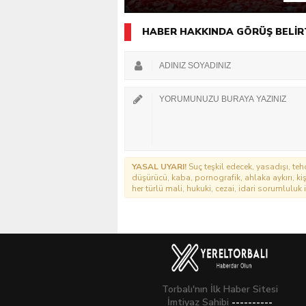
HABER HAKKINDA GÖRÜŞ BELİR
YASAL UYARI!
Suç teşkil edecek, yasadışı, tehd
düşürücü, kaba, pornografik, ahlaka aykırı, kişi
her türlü mali, hukuki, cezai, idari sorumluluk i
Torbalı'nın İlk Haber Sitesi
İmtiyaz Sahibi
----------