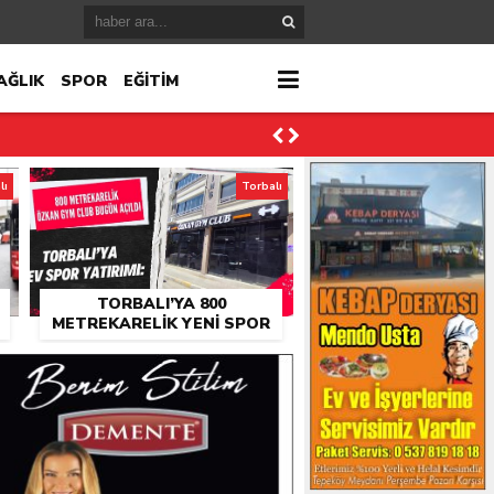
AĞLIK
SPOR
EĞİTİM
lı
Torbalı
TORBALI’YA 800
METREKARELIK YENI SPOR
SALONU: ÖZKAN GYM CLUB
AÇILDI
ktı