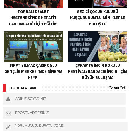
TORBALI DEVLET
GEZICI ÇOCUK KULÜBÜ
HASTANESI’NDE HEPATIT
KUŞÇUBURUN’LU MINIKLERLE
FARKINDALIĞI IÇIN EĞITIM
BULUŞTU
FIRAT YILMAZ ÇAKIROĞLU
ÇAPAK’TA INCIR KOKULU
GENÇLIK MERKEZI’NDE SINEMA
FESTIVAL: BARDACIK İNCIRI IÇIN
KEYFI
BÜYÜK BULUŞMA
YORUM ALANI
Yorum Yok