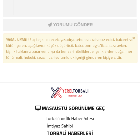
YORUMU GÖNDER
YASAL UYARI!
Suç teşkil edecek, yasadışı, tehditkar, rahatsız edici, hakaret ve
küfür içeren, aşağılayıcı, küçük düşürücü, kaba, pornografik, ahlaka aykırı,
kişilik haklarına zarar verici ya da benzeri niteliklerde içeriklerden doğan her
türlü mali, hukuki, cezai, idari sorumluluk içeriği gönderen kişiye aittir.
MASAÜSTÜ GÖRÜNÜME GEÇ
Torbalı'nın İlk Haber Sitesi
İmtiyaz Sahibi
----------
TORBALI HABERLERI