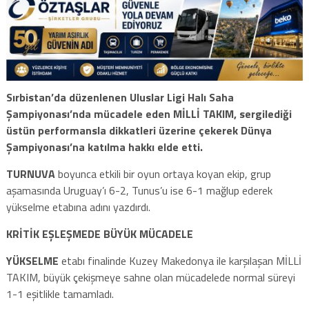
Sırbistan’da düzenlenen Uluslar Ligi Halı Saha
Şampiyonası’nda mücadele eden MİLLİ TAKIM, sergilediği
üstün performansla dikkatleri üzerine çekerek Dünya
Şampiyonası’na katılma hakkı elde etti.
TURNUVA
boyunca etkili bir oyun ortaya koyan ekip, grup
aşamasında Uruguay’ı 6-2, Tunus’u ise 6-1 mağlup ederek
yükselme etabına adını yazdırdı.
KRİTİK EŞLEŞMEDE BÜYÜK MÜCADELE
YÜKSELME
etabı finalinde Kuzey Makedonya ile karşılaşan MİLLİ
TAKIM, büyük çekişmeye sahne olan mücadelede normal süreyi
1-1 eşitlikle tamamladı.