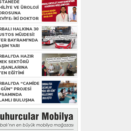
STANEDE
ILIYE VE ÜROLOJI
DROSUNA
VIYE: İKI DOKTOR
REVE BAŞLADI
RBALI HALKINA 30
USTOS MÜJDESI!
FER BAYRAMI’NDA
ŞIM YARI
ATINA!
RBALI’DA HAZIR
MEK SEKTÖRÜ
LIŞANLARINA
YEN EĞITIMI
RBALI’DA “CAMIDE
 GÜN” PROJESI
PSAMINDA
LAMLI BULUŞMA