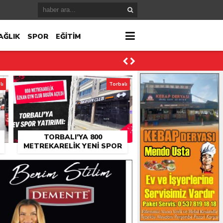
AĞLIK
SPOR
EĞİTİM
lı
Torbalı
TORBALI’YA 800
METREKARELIK YENI SPOR
SALONU: ÖZKAN GYM CLUB
AÇILDI
ktı