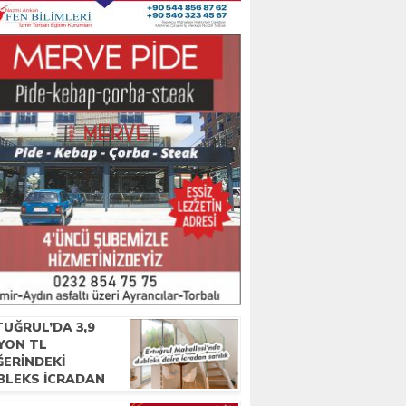
UĞRUL’DA 3,9
YON TL
ĞERINDEKI
BLEKS ICRADAN
IŞA ÇIKTI