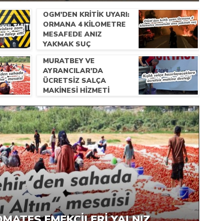
OGM’DEN KRITIK UYARI:
ORMANA 4 KILOMETRE
MESAFEDE ANIZ
YAKMAK SUÇ
MURATBEY VE
AYRANCILAR’DA
ÜCRETSIZ SALÇA
MAKINESI HIZMETI
BAŞLADI
LYON TL DEĞERINDEKI DUBLEKS
E ZAM YOLDA… ODA NE TALEP
RI: ORMANA 4 KILOMETRE
OMATES EMEKÇILERI YALNIZ