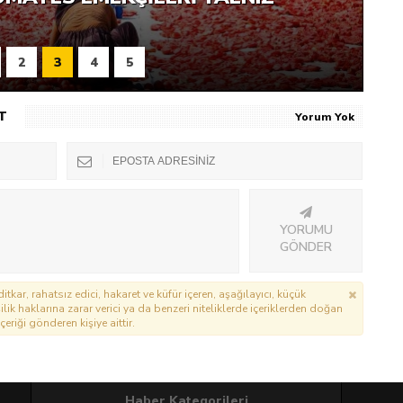
I
MAK SUÇ
2
3
4
5
T
Yorum Yok
YORUMU
GÖNDER
itkar, rahatsız edici, hakaret ve küfür içeren, aşağılayıcı, küçük
lik haklarına zarar verici ya da benzeri niteliklerde içeriklerden doğan
çeriği gönderen kişiye aittir.
Haber Kategorileri