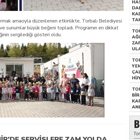
HA
DAH
KA
TAK
rtırmak amacıyla düzenlenen etkinlikte, Torbalı Belediyesi
GÖ
er ve sunumlar büyük beğeni topladı. Programın en dikkat
TO
ğinin sergilediği gösteri oldu.
AĞ
ZA
ULA
FIY
TO
YE
ÇA
HIJ
TO
BIR
KA
AN
MIR’DE SERVISLERE ZAM YOLDA…