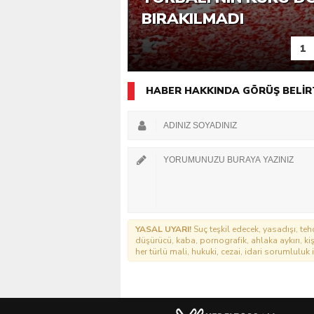
ICRADAN SATIŞA ÇIKT
ETTI?
MESAFEDE ANIZ YAK
BIRAKILMADI
1
HABER HAKKINDA GÖRÜŞ BELİR
YASAL UYARI!
Suç teşkil edecek, yasadışı, tehd
düşürücü, kaba, pornografik, ahlaka aykırı, kişi
her türlü mali, hukuki, cezai, idari sorumluluk i