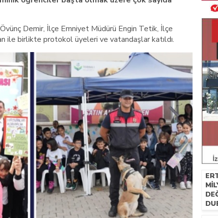
 minik öğrenciler başta olmak üzere çok sayıda
Övünç Demir, İlçe Emniyet Müdürü Engin Tetik, İlçe
ile birlikte protokol üyeleri ve vatandaşlar katıldı.
ERT
MIL
DE
DU
SAT