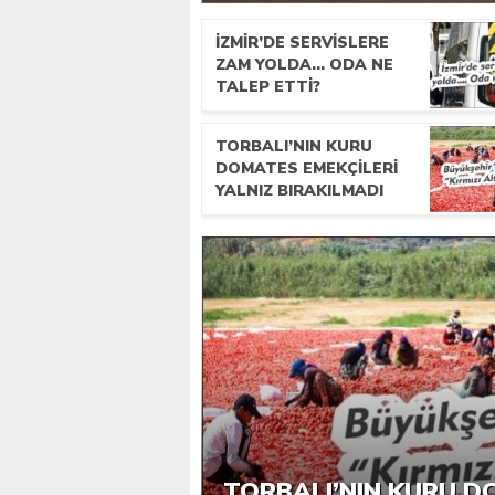
İZMIR’DE SERVISLERE
ZAM YOLDA… ODA NE
TALEP ETTI?
TORBALI’NIN KURU
DOMATES EMEKÇILERI
YALNIZ BIRAKILMADI
ERTUĞRUL’DA 3,9 MI
İZMIR’DE SERVISLER
OGM’DEN KRITIK UYA
TORBALI’NIN KURU D