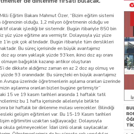
etmenler de dinlenme fırsatı bulacak.
n Milli Eğitim Bakanı Mahmut Özer, “Bizim eğitim sistemi
n öğrencinin olduğu, 1,2 milyon öğretmenin olduğu ve
if olarak işlediği bir sistemdir. Bugün itibariyle 850 bin
miz yüz yüze eğitime ara vermiştir. Dolayısıyla yüz yüze
 1’in çok çok altındadır. Bugün itibariyle tüm derslikleri
ktadır. Bu süreç içerisinde en büyük avantajımız
 doz aşı oranı yaklaşık yüzde 93’ken, ikinci doz aşı oranı
ı olmayın bağışıklık kazanıp antikor oluşturan
’i de dikkate aldığımız zaman en az 2 doz aşı olmuş ve
yüzde 93 oranındadır. Bu süreçteki en büyük avantajımız
m Avrupa üzerinde öğretmenlerin aşılama oranları üzerinde
zin aşılanma oranları bizleri bugüne getirmiştir”
i 15 ve 19 kasım tarihleri arasında 1 haftalık tatil
lerimiz bu 1 hafta içerisinde aileleriyle birlikte
nra bir haftalık bir dinlenme molası verecekler. Bilindiği
BU
esleki gelişim eğitimleri var. Bu 15-19 Kasım tarihleri
RO
ÖĞ
şim eğitimitini uzaktan sağlayacağız. Dolayısıyla
TİK
 okula gelmeyecekler. İdari izinli olarak sayılacaklar.
MED