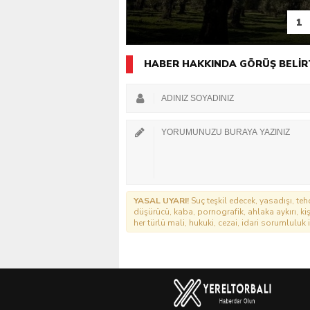
1
HABER HAKKINDA GÖRÜŞ BELİR
YASAL UYARI!
Suç teşkil edecek, yasadışı, tehd
düşürücü, kaba, pornografik, ahlaka aykırı, kişi
her türlü mali, hukuki, cezai, idari sorumluluk i