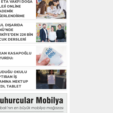
 ETA VAKFI DOĞA
EJI ONLINE
ADEMIK
ĞERLENDIRME
AVI IÇIN
UL DIŞARIDA
ŞVURULAR
NÜ’NDE
ŞLADI
KIYE’DEN 226 BIN
CUK DERSLERI
K HAVAYA TAŞIDI
KAN KASAPOĞLU
YURDU:
UDUĞU OKULU
TIRAN IŞ
AMINA MEKTUP
DI, TABLET
ZANDI