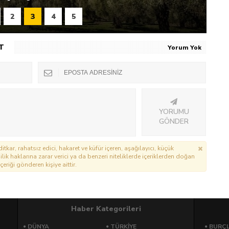
2
3
4
5
T
Yorum Yok
YORUMU
GÖNDER
itkar, rahatsız edici, hakaret ve küfür içeren, aşağılayıcı, küçük
lik haklarına zarar verici ya da benzeri niteliklerde içeriklerden doğan
çeriği gönderen kişiye aittir.
Haber Kategorileri
DÜNYA
TÜRKIYE
BURÇ