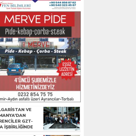
LGARISTAN VE
MANYA’DAN
RENCILER GZT-
A IŞBIRLIĞINDE
YA EĞITIMI ALDI