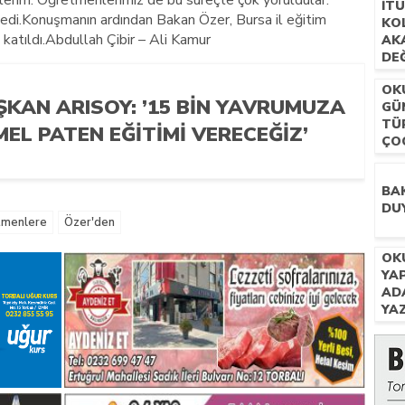
erim. Öğretmenlerimiz de bu süreçte çok yoruldular.
İTÜ
dedi.Konuşmanın ardından Bakan Özer, Bursa il eğitim
KOL
 katıldı.Abdullah Çibir – Ali Kamur
AK
DE
SIN
OK
BA
ŞKAN ARISOY: ’15 BIN YAVRUMUZA
GÜ
BA
TÜR
EL PATEN EĞITIMI VERECEĞIZ’
ÇO
AÇI
BA
DU
tmenlere
Özer'den
OK
YAP
AD
YAZ
KA
.