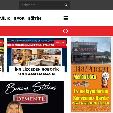
AĞLIK
SPOR
EĞİTİM
lı
Torbalı
K
İNGILIZCEDEN ROBOTIK
KODLAMAYA: MASAL
I
DÜNYASI’NDA EĞITIM DOLU
GÜNLER
ktı