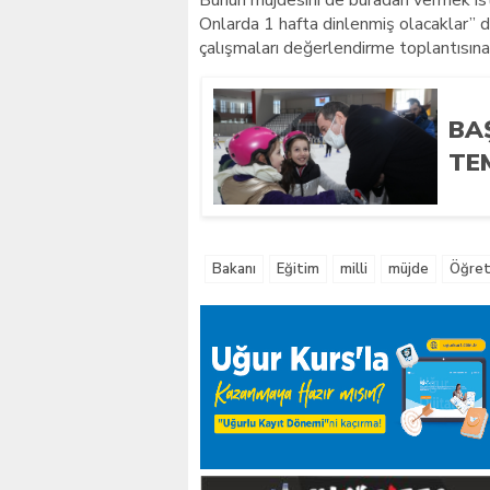
Bunun müjdesini de buradan vermek ist
Onlarda 1 hafta dinlenmiş olacaklar” 
çalışmaları değerlendirme toplantısına
BA
TEM
Bakanı
Eğitim
milli
müjde
Öğre