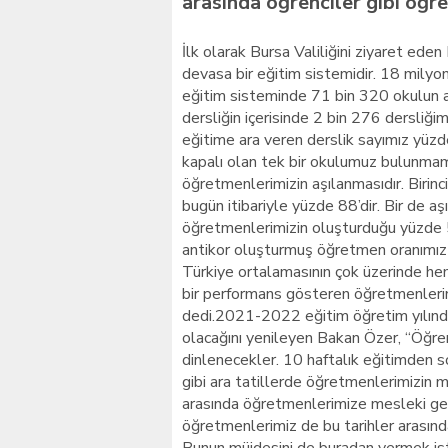
arasında öğrenciler gibi öğr
İlk olarak Bursa Valiliğini ziyaret ede
devasa bir eğitim sistemidir. 18 milyo
eğitim sisteminde 71 bin 320 okulun akt
dersliğin içerisinde 2 bin 276 dersliği
eğitime ara veren derslik sayımız yüzde
kapalı olan tek bir okulumuz bulunmama
öğretmenlerimizin aşılanmasıdır. Birinci
bugün itibariyle yüzde 88’dir. Bir de aş
öğretmenlerimizin oluşturduğu yüzde 5
antikor oluşturmuş öğretmen oranımız 
Türkiye ortalamasının çok üzerinde he
bir performans gösteren öğretmenlerimi
dedi.2021-2022 eğitim öğretim yılındak
olacağını yenileyen Bakan Özer, “Öğrenci
dinlenecekler. 10 haftalık eğitimden so
gibi ara tatillerde öğretmenlerimizin m
arasında öğretmenlerimize mesleki geli
öğretmenlerimiz de bu tarihler arasında