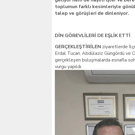
geliyor hem de hayırlı işler ve bere
toplumun farklı kesimleriyle gönül
talep ve görüşleri de dinleniyor.
DİN GÖREVLİLERİ DE EŞLİK ETTİ
GERÇEKLEŞTİRİLEN
ziyaretlerde İl
Erdal Tucan, Abdülaziz Güngördü ve Os
gerçekleşen buluşmalarda esnafla sohb
vurgu yapıldı.