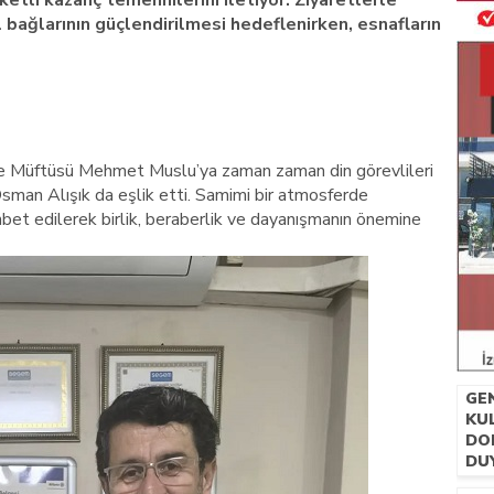
ketli kazanç temennilerini iletiyor. Ziyaretlerle
 bağlarının güçlendirilmesi hedeflenirken, esnafların
çe Müftüsü Mehmet Muslu’ya zaman zaman din görevlileri
man Alışık da eşlik etti. Samimi bir atmosferde
et edilerek birlik, beraberlik ve dayanışmanın önemine
GE
KU
DOL
DU
MÜ