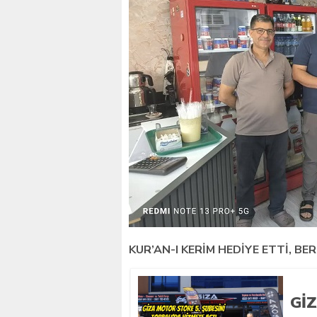
KUR’AN-I KERİM HEDİYE ETTİ, BE
GI