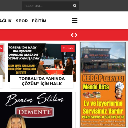
AĞLIK
SPOR
EĞİTİM
lı
Torbalı
TORBALI’DA “ANINDA
ÇÖZÜM” IÇIN HALK
BULUŞMASI DÜZENLENECEK
ktı