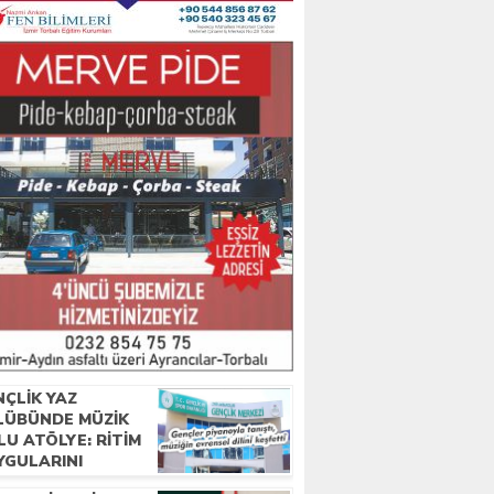
NÇLIK YAZ
LÜBÜNDE MÜZIK
U ATÖLYE: RITIM
YGULARINI
ZIKLE