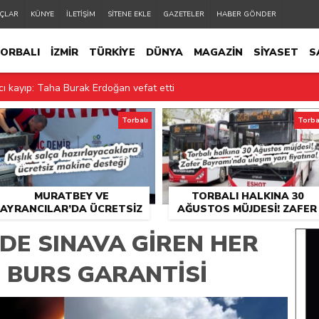
ÇLAR
KÜNYE
İLETİŞİM
SİTENE EKLE
GAZETELER
HABER GÖNDER
ri Günaydın hayatını kaybetti
ORBALI
İZMİR
TÜRKİYE
DÜNYA
MAGAZİN
SİYASET
S
yıp: Polis Murat Karaaslan vefat etti
cı kayıp: Taha Burak Erdoğan vefat etti
kilogram uyuşturucu madde ele geçirildi
Torbalı
Torba
inik futbolcular arasında Torbalı’dan 3 isim var
k yakan sözler! “Küpesini bir hafta takabildi’
MURATBEY VE
TORBALI HALKINA 30
rkan Kurt’tan acı haber
AYRANCILAR’DA ÜCRETSIZ
AĞUSTOS MÜJDESI! ZAFER
SALÇA MAKINESI HIZMETI
BAYRAMI’NDA ULAŞIM YARI
operasyonuna 18 tutuklama
BAŞLADI
FIYATINA!
NDE SINAVA GIREN HER
iği videonun saatinden sır perdesi aralandı! Katil ailenin küçük oğlu çı
 BURS GARANTISI
i sahte içki operasyonu: Litrelerce kaçak ürün ele geçirildi