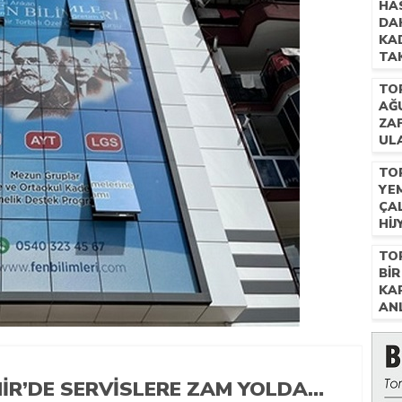
HA
DAH
KA
TAK
GÖ
TO
AĞ
ZA
ULA
FIY
TO
YE
ÇA
HIJ
TO
BIR
KA
AN
MIR’DE SERVISLERE ZAM YOLDA…