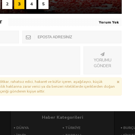
2
3
4
5
T
Yorum Yok
YORUMU
GÖNDER
itkar, rahatsız edici, hakaret ve küfür içeren, aşağılayıcı, küçük
lik haklarına zarar verici ya da benzeri niteliklerde içeriklerden doğan
çeriği gönderen kişiye aittir.
Haber Kategorileri
DÜNYA
TÜRKIYE
BURÇ