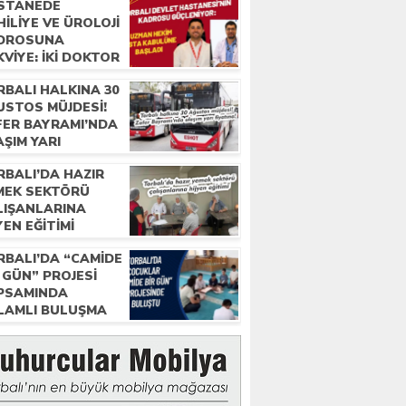
STANEDE
ILIYE VE ÜROLOJI
DROSUNA
VIYE: İKI DOKTOR
REVE BAŞLADI
RBALI HALKINA 30
USTOS MÜJDESI!
FER BAYRAMI’NDA
ŞIM YARI
ATINA!
RBALI’DA HAZIR
MEK SEKTÖRÜ
LIŞANLARINA
YEN EĞITIMI
RBALI’DA “CAMIDE
 GÜN” PROJESI
PSAMINDA
LAMLI BULUŞMA