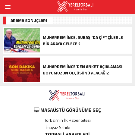
ARAMA SONUÇLARI
MUHARREM İNCE, SUBAŞI’DA ÇIFTÇILERLE
BIR ARAYA GELECEK
MUHARREM İNCE’DEN ANKET AÇIKLAMASI:
BOYUMUZUN ÖLÇÜSÜNÜ ALACAĞIZ
MASAÜSTÜ GÖRÜNÜME GEÇ
Torbalı'nın İlk Haber Sitesi
İmtiyaz Sahibi
----------
TORBALI HABERLERI