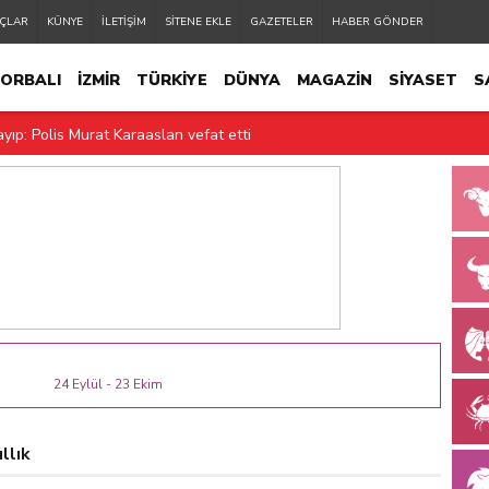
ÇLAR
KÜNYE
İLETİŞİM
SİTENE EKLE
GAZETELER
HABER GÖNDER
ORBALI
İZMİR
TÜRKİYE
DÜNYA
MAGAZİN
SİYASET
S
ri Günaydın hayatını kaybetti
yıp: Polis Murat Karaaslan vefat etti
cı kayıp: Taha Burak Erdoğan vefat etti
kilogram uyuşturucu madde ele geçirildi
inik futbolcular arasında Torbalı’dan 3 isim var
k yakan sözler! “Küpesini bir hafta takabildi’
rkan Kurt’tan acı haber
24 Eylül - 23 Ekim
operasyonuna 18 tutuklama
iği videonun saatinden sır perdesi aralandı! Katil ailenin küçük oğlu çı
ıllık
i sahte içki operasyonu: Litrelerce kaçak ürün ele geçirildi