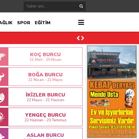
AĞLIK
SPOR
EĞİTİM
KOÇ BURCU
21 Mart - 20 Nisan
BOĞA BURCU
21 Nisan - 21 Mayıs
İKİZLER BURCU
22 Mayıs - 21 Haziran
YENGEÇ BURCU
22 Haziran - 23 Temmuz
ktı
ASLAN BURCU