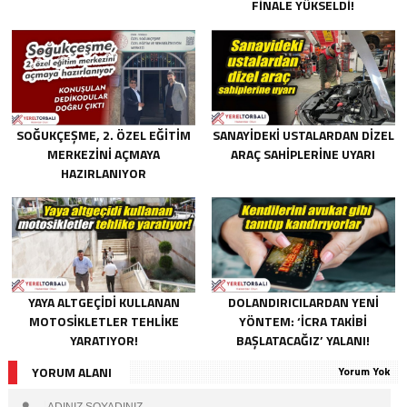
FINALE YÜKSELDI!
SOĞUKÇEŞME, 2. ÖZEL EĞITIM
SANAYIDEKI USTALARDAN DIZEL
MERKEZINI AÇMAYA
ARAÇ SAHIPLERINE UYARI
HAZIRLANIYOR
YAYA ALTGEÇIDI KULLANAN
DOLANDIRICILARDAN YENİ
MOTOSIKLETLER TEHLIKE
YÖNTEM: ‘İCRA TAKİBİ
YARATIYOR!
BAŞLATACAĞIZ’ YALANI!
YORUM ALANI
Yorum Yok