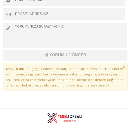
YORUMU GÖNDER
YASAL UYARI!
Suç teşkil edecek, yasadışı, tehditkar, rahatsız edici, hakaret ve
küfür içeren, aşağılayıcı, küçük düşürücü, kaba, pornografik, ahlaka aykırı,
kişilik haklarına zarar verici ya da benzeri niteliklerde içeriklerden doğan her
türlü mali, hukuki, cezai, idari sorumluluk içeriği gönderen kişiye aittir.