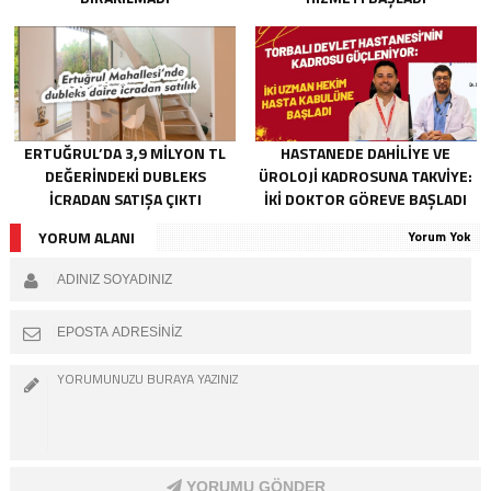
ERTUĞRUL’DA 3,9 MILYON TL
HASTANEDE DAHILIYE VE
DEĞERINDEKI DUBLEKS
ÜROLOJI KADROSUNA TAKVIYE:
ICRADAN SATIŞA ÇIKTI
İKI DOKTOR GÖREVE BAŞLADI
YORUM ALANI
Yorum Yok
YORUMU GÖNDER