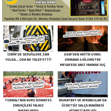
İZMIR’DE SERVISLERE ZAM
OGM’DEN KRITIK UYARI:
YOLDA… ODA NE TALEP ETTI?
ORMANA 4 KILOMETRE
MESAFEDE ANIZ YAKMAK SUÇ
TORBALI’NIN KURU DOMATES
MURATBEY VE AYRANCILAR’DA
EMEKÇILERI YALNIZ
ÜCRETSIZ SALÇA MAKINESI
BIRAKILMADI
HIZMETI BAŞLADI