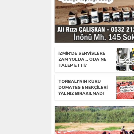
İZMIR’DE SERVISLERE
ZAM YOLDA… ODA NE
TALEP ETTI?
TORBALI’NIN KURU
DOMATES EMEKÇILERI
YALNIZ BIRAKILMADI