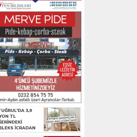
UĞRUL’DA 3,9
YON TL
ĞERINDEKI
BLEKS ICRADAN
IŞA ÇIKTI