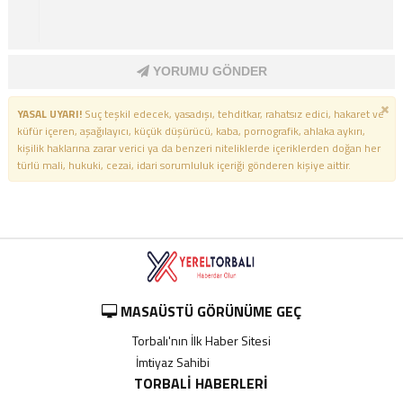
YORUMU GÖNDER
YASAL UYARI!
Suç teşkil edecek, yasadışı, tehditkar, rahatsız edici, hakaret ve
küfür içeren, aşağılayıcı, küçük düşürücü, kaba, pornografik, ahlaka aykırı,
kişilik haklarına zarar verici ya da benzeri niteliklerde içeriklerden doğan her
türlü mali, hukuki, cezai, idari sorumluluk içeriği gönderen kişiye aittir.
MASAÜSTÜ GÖRÜNÜME GEÇ
Torbalı'nın İlk Haber Sitesi
İmtiyaz Sahibi
----------
TORBALI HABERLERI