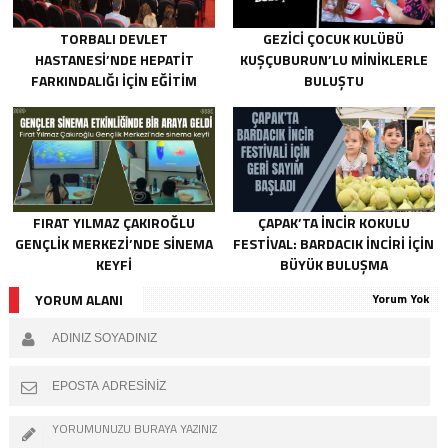
TORBALI DEVLET
GEZICI ÇOCUK KULÜBÜ
HASTANESI’NDE HEPATIT
KUŞÇUBURUN’LU MINIKLERLE
FARKINDALIĞI IÇIN EĞITIM
BULUŞTU
FIRAT YILMAZ ÇAKIROĞLU
ÇAPAK’TA INCIR KOKULU
GENÇLIK MERKEZI’NDE SINEMA
FESTIVAL: BARDACIK İNCIRI IÇIN
KEYFI
BÜYÜK BULUŞMA
YORUM ALANI
Yorum Yok