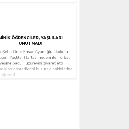
MINIK ÖĞRENCILER, YAŞLILARI
UNUTMADI
ı Şehit Onur Ensar Ayanoğlu İlkokulu
ileri, Yaşlılar Haftası nedeni ile Torbalı
yesine bağlı Huzurevini ziyaret etti.
adıkları gösterilerini huzurevi sakinlerine
öğrencil...