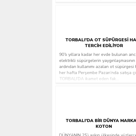
TORBALI’DA OT SÜPÜRGESI H
TERCIH EDILIYOR
90’lı yıllara kadar her evde bulunan an
elektrikli süpürgelerin yaygınlaşmasının
ardından kullanımı azalan ot süpürgesi
her hafta Perşembe Pazarı’nda satışa çı
TORBALI’DA ikamet eden fak...
TORBALI’DA BIR DÜNYA MARKA
KOTON
DÜNYANIN 25’i aşkın ülkesinde yüzlerc