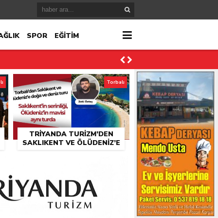
AĞLIK
SPOR
EĞİTİM
lı
Torbalı
TRIYANDA TURIZM’DEN
ktı
SAKLIKENT VE ÖLÜDENIZ’E
K
GÜNÜBIRLIK TUR