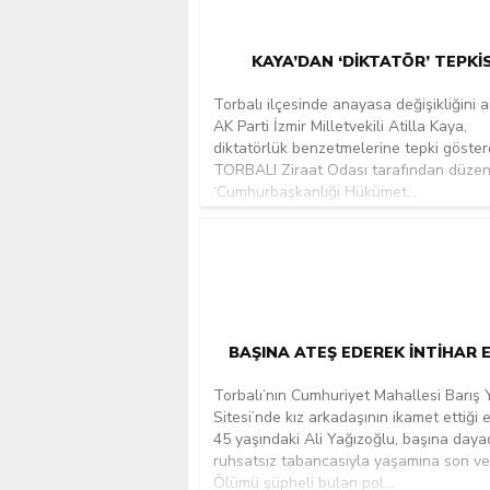
KAYA’DAN ‘DIKTATÖR’ TEPKIS
Torbalı ilçesinde anayasa değişikliğini 
AK Parti İzmir Milletvekili Atilla Kaya,
diktatörlük benzetmelerine tepki gösterd
TORBALI Ziraat Odası tarafından düze
‘Cumhurbaşkanlığı Hükümet...
BAŞINA ATEŞ EDEREK INTIHAR 
Torbalı’nın Cumhuriyet Mahallesi Barış 
Sitesi’nde kız arkadaşının ikamet ettiği 
45 yaşındaki Ali Yağızoğlu, başına daya
ruhsatsız tabancasıyla yaşamına son ver
Ölümü şüpheli bulan pol...