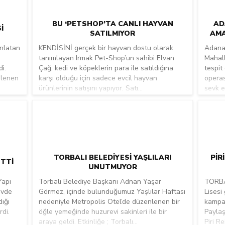
BU ‘PETSHOP’TA CANLI HAYVAN
AD
I
SATILMIYOR
AMA
anlatan
KENDİSİNİ gerçek bir hayvan dostu olarak
Adana’
tanımlayan Irmak Pet-Shop’un sahibi Elvan
Mahall
i.
Çağ, kedi ve köpeklerin para ile satıldığına
tespit 
nlenen
karşı olduğu için sadece evcil hayvan
operas
ürünlerinin satışını yapıyor. Satı...
sevk ed
TORBALI BELEDIYESI YAŞLILARI
PIR
ETTI
UNUTMUYOR
Yapı
Torbalı Belediye Başkanı Adnan Yaşar
TORBAL
evde
Görmez, içinde bulunduğumuz Yaşlılar Haftası
Lisesi
dığı
nedeniyle Metropolis Otel’de düzenlenen bir
kampan
di.
öğle yemeğinde huzurevi sakinleri ile bir
Paylaş
araya geldi. Etkinliğe ; Torbalı...
Piri Re