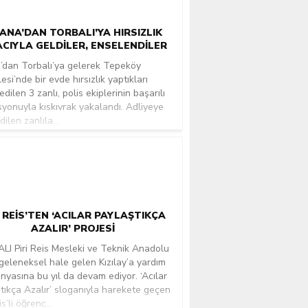
ANA’DAN TORBALI’YA HIRSIZLIK
CIYLA GELDILER, ENSELENDILER
dan Torbalı’ya gelerek Tepeköy
esi’nde bir evde hırsızlık yaptıkları
edilen 3 zanlı, polis ekiplerinin başarılı
yonuyla kıskıvrak yakalandı. Adliyeye
ilen zanlıla...
I REIS’TEN ‘ACILAR PAYLAŞTIKÇA
AZALIR’ PROJESI
I Piri Reis Mesleki ve Teknik Anadolu
 geleneksel hale gelen Kızılay’a yardım
yasına bu yıl da devam ediyor. ‘Acılar
tıkça Azalır’ sloganıyla harekete geçen
is’li öğrenc...