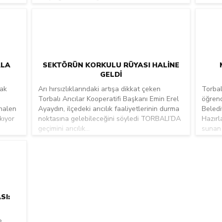
ALA
SEKTÖRÜN KORKULU RÜYASI HALINE
GELDI
cak
Arı hırsızlıklarındaki artışa dikkat çeken
Torbal
Torbalı Arıcılar Kooperatifi Başkanı Emin Erel
öğrenc
 halen
Ayaydın, ilçedeki arıcılık faaliyetlerinin durma
Beledi
kıyor
noktasına gelebileceğini söyledi TORBALI’DA
Hazırl
geçimini arıcılık...
sunan 
SI:
e