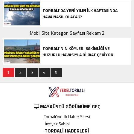
TORBALI’DA YENI YILIN ILK HAFTASINDA
HAVA NASIL OLACAK?
Mobil Site Kategori Sayfası Reklam 2
TORBALI’NIN KÖYLERI SAKINLIĞI VE
HUZURLU HAVASIYLA DIKKAT ÇEKIYOR
1
2
3
4
5
MASAÜSTÜ GÖRÜNÜME GEÇ
Torbalı'nın İlk Haber Sitesi
İmtiyaz Sahibi
----------
TORBALI HABERLERI