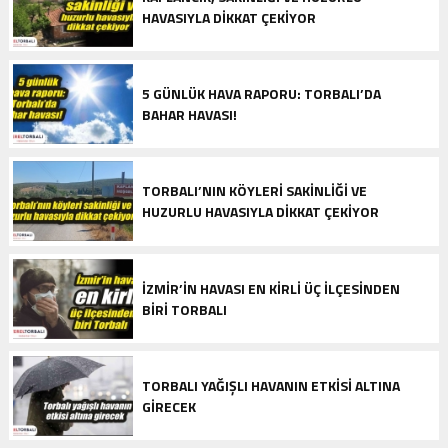
HAVASIYLA DIKKAT ÇEKIYOR
5 GÜNLÜK HAVA RAPORU: TORBALI’DA
BAHAR HAVASI!
TORBALI’NIN KÖYLERİ SAKİNLİĞİ VE
HUZURLU HAVASIYLA DİKKAT ÇEKİYOR
İZMIR’IN HAVASI EN KIRLI ÜÇ ILÇESINDEN
BIRI TORBALI
TORBALI YAĞIŞLI HAVANIN ETKISI ALTINA
GIRECEK